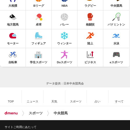
大相撲
Bリーグ
NBA
ラグビー
中央競馬
地方競馬
卓球
バレー
格闘技
バドミントン
モーター
フィギュア
ウィンター
陸上
水泳
自転車
学生スポーツ
Doスポーツ
ビジネス
eスポーツ
データ提供：日本中央競馬会
TOP
ニュース
天気
スポーツ
占い
すべて
スポーツ
中央競馬
サイトご利用にあたって