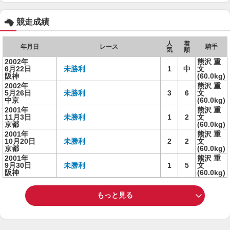
競走成績
人
着
年月日
レース
騎手
気
順
2002年
熊沢 重
6月22日
未勝利
1
中
文
阪神
(60.0kg)
2002年
熊沢 重
5月26日
未勝利
3
6
文
中京
(60.0kg)
2001年
熊沢 重
11月3日
未勝利
1
2
文
京都
(60.0kg)
2001年
熊沢 重
10月20日
未勝利
2
2
文
京都
(60.0kg)
2001年
熊沢 重
9月30日
未勝利
1
5
文
阪神
(60.0kg)
もっと見る