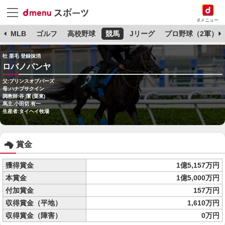
dメニュー
球
MLB
ゴルフ
高校野球
競馬
Jリーグ
プロ野球（2軍）
牡 栗毛 登録抹消
ロバノパンヤ
父:プリンスオブバーズ
母:ハナブサクイン
調教師:谷 潔 (栗東)
馬主:小田切 有一
生産者:タイヘイ牧場
賞金
獲得賞金
1億5,157万円
本賞金
1億5,000万円
付加賞金
157万円
収得賞金（平地）
1,610万円
収得賞金（障害）
0万円