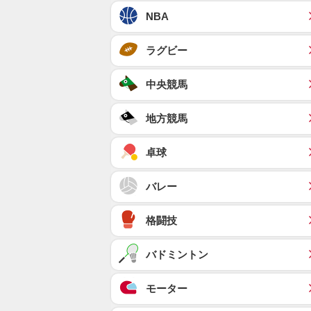
NBA
ラグビー
中央競馬
地方競馬
卓球
バレー
格闘技
バドミントン
モーター