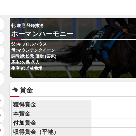
牝 鹿毛 登録抹消
ホーマンハーモニー
父:キャロルハウス
母:マウンテンクイーン
調教師:松元 茂樹 (栗東)
馬主:久保 久人
生産者:若林牧場
賞金
獲得賞金
本賞金
付加賞金
収得賞金（平地）