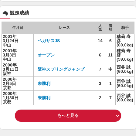
競走成績
人
着
年月日
レース
騎手
気
順
2001年
穂苅 寿
3月24日
ペガサスJS
14
6
彦
中山
(60.0kg)
2001年
穂苅 寿
3月3日
オープン
6
11
彦
中山
(59.0kg)
2000年
西谷 誠
3月11日
阪神スプリングジャンプ
7
中
(60.0kg)
阪神
2000年
西谷 誠
2月5日
未勝利
3
1
(60.0kg)
京都
2000年
西谷 誠
1月30日
未勝利
2
7
(60.0kg)
京都
もっと見る