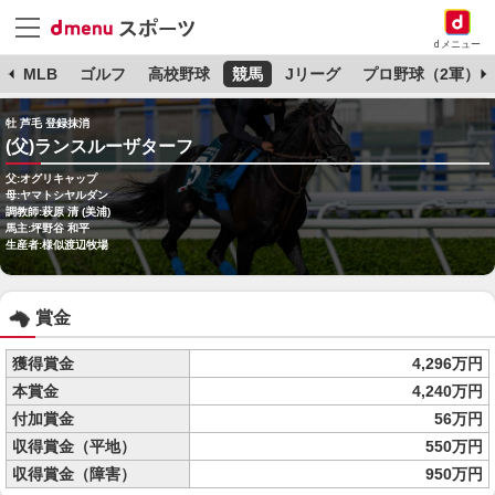
dメニュー
球
MLB
ゴルフ
高校野球
競馬
Jリーグ
プロ野球（2軍）
牡 芦毛 登録抹消
(父)ランスルーザターフ
父:オグリキャップ
母:ヤマトシヤルダン
調教師:萩原 清 (美浦)
馬主:坪野谷 和平
生産者:様似渡辺牧場
賞金
獲得賞金
4,296万円
本賞金
4,240万円
付加賞金
56万円
収得賞金（平地）
550万円
収得賞金（障害）
950万円