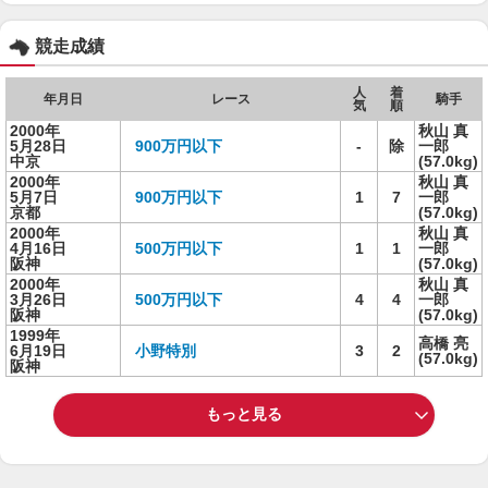
競走成績
人
着
年月日
レース
騎手
気
順
2000年
秋山 真
5月28日
900万円以下
-
除
一郎
中京
(57.0kg)
2000年
秋山 真
5月7日
900万円以下
1
7
一郎
京都
(57.0kg)
2000年
秋山 真
4月16日
500万円以下
1
1
一郎
阪神
(57.0kg)
2000年
秋山 真
3月26日
500万円以下
4
4
一郎
阪神
(57.0kg)
1999年
高橋 亮
6月19日
小野特別
3
2
(57.0kg)
阪神
もっと見る