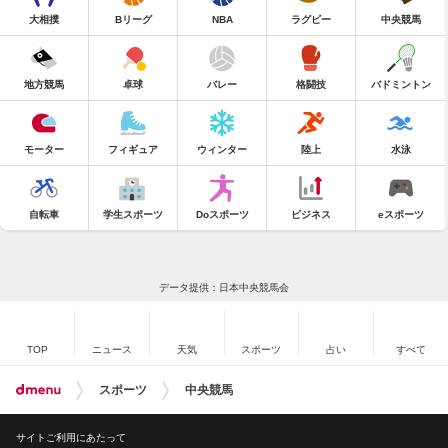
大相撲
Bリーグ
NBA
ラグビー
中央競馬
地方競馬
卓球
バレー
格闘技
バドミントン
モーター
フィギュア
ウィンター
陸上
水泳
自転車
学生スポーツ
Doスポーツ
ビジネス
eスポーツ
データ提供：日本中央競馬会
TOP
ニュース
天気
スポーツ
占い
すべて
スポーツ
中央競馬
サイトご利用にあたって