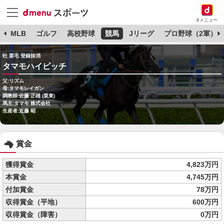
dメニュー
球
MLB
ゴルフ
高校野球
競馬
Jリーグ
プロ野球（2軍）
牡 栗毛 登録抹消
タマモハイピッチ
父:リズム
母:タマモレイガン
調教師:佐藤 正雄 (栗東)
馬主:タマモ 株式会社
生産者:近藤 昭
賞金
獲得賞金
4,823万円
本賞金
4,745万円
付加賞金
78万円
収得賞金（平地）
600万円
収得賞金（障害）
0万円