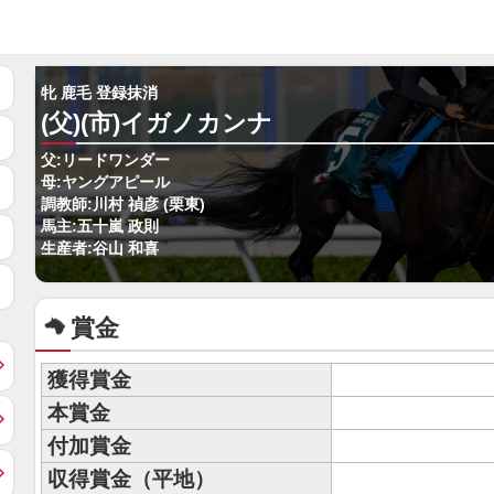
牝 鹿毛 登録抹消
(父)(市)イガノカンナ
父:リードワンダー
母:ヤングアピール
調教師:川村 禎彦 (栗東)
馬主:五十嵐 政則
生産者:谷山 和喜
賞金
獲得賞金
本賞金
付加賞金
収得賞金（平地）