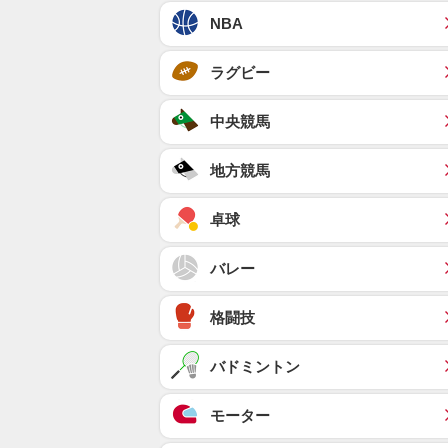
NBA
ラグビー
中央競馬
地方競馬
卓球
バレー
格闘技
バドミントン
モーター