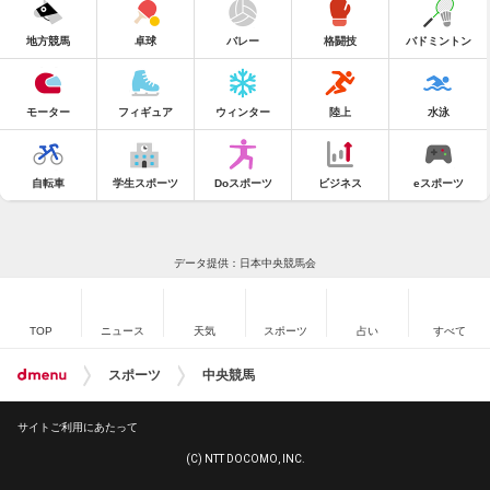
地方競馬
卓球
バレー
格闘技
バドミントン
モーター
フィギュア
ウィンター
陸上
水泳
自転車
学生スポーツ
Doスポーツ
ビジネス
eスポーツ
データ提供：日本中央競馬会
TOP
ニュース
天気
スポーツ
占い
すべて
スポーツ
中央競馬
サイトご利用にあたって
(C) NTT DOCOMO, INC.