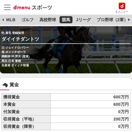
dメニュー
球
MLB
ゴルフ
高校野球
競馬
Jリーグ
プロ野球（2軍）
牝 鹿毛 登録抹消
ダイイチダントツ
父:ジェイドロバリー
母:ダイイチポーラ
調教師:沖 芳夫 (栗東)
馬主:辻本 春雄
生産者:ダイイチ牧場
賞金
獲得賞金
600万円
本賞金
600万円
付加賞金
0万円
収得賞金（平地）
200万円
収得賞金（障害）
0万円