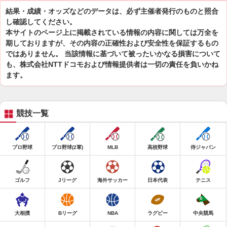
結果・成績・オッズなどのデータは、必ず主催者発行のものと照合
し確認してください。
本サイトのページ上に掲載されている情報の内容に関しては万全を
期しておりますが、その内容の正確性および安全性を保証するもの
ではありません。 当該情報に基づいて被ったいかなる損害について
も、株式会社NTTドコモおよび情報提供者は一切の責任を負いかね
ます。
競技一覧
プロ野球
プロ野球(2軍)
MLB
高校野球
侍ジャパン
ゴルフ
Jリーグ
海外サッカー
日本代表
テニス
大相撲
Bリーグ
NBA
ラグビー
中央競馬