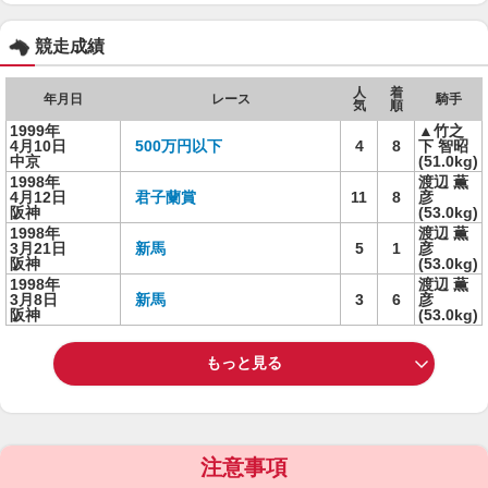
競走成績
人
着
年月日
レース
騎手
気
順
1999年
▲竹之
4月10日
500万円以下
4
8
下 智昭
中京
(51.0kg)
1998年
渡辺 薫
4月12日
君子蘭賞
11
8
彦
阪神
(53.0kg)
1998年
渡辺 薫
3月21日
新馬
5
1
彦
阪神
(53.0kg)
1998年
渡辺 薫
3月8日
新馬
3
6
彦
阪神
(53.0kg)
もっと見る
注意事項