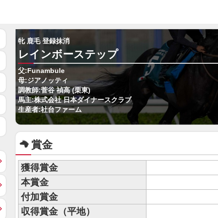
牝 鹿毛 登録抹消
レインボーステップ
父:Funambule
母:ジアノッティ
調教師:菅谷 禎高 (栗東)
馬主:株式会社 日本ダイナースクラブ
生産者:社台ファーム
賞金
獲得賞金
本賞金
付加賞金
収得賞金（平地）