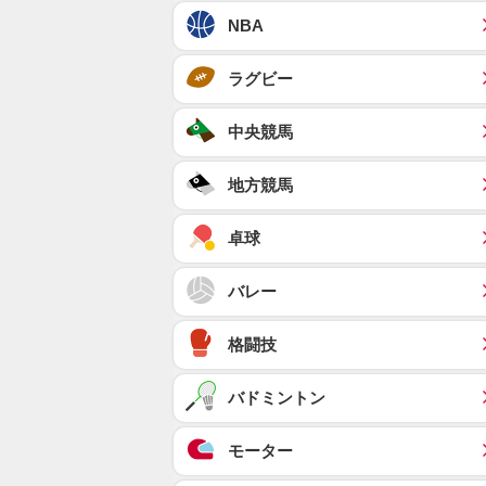
NBA
ラグビー
中央競馬
地方競馬
卓球
バレー
格闘技
バドミントン
モーター