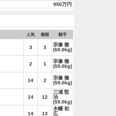
950万円
人気
着順
騎手
宗像 徹
3
3
(60.0kg)
宗像 徹
2
1
(59.0kg)
宗像 徹
14
2
(59.0kg)
三浦 堅
14
12
治
(59.0kg)
木幡 初
14
13
広