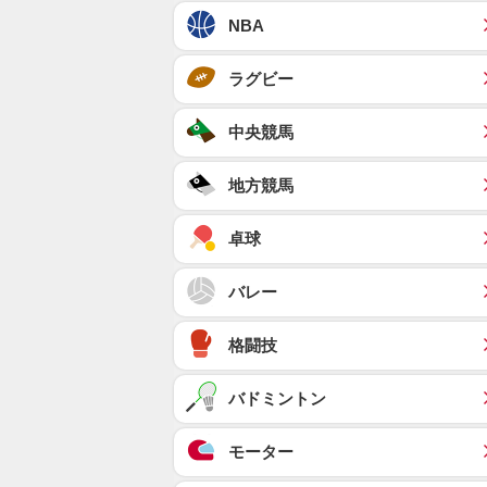
NBA
ラグビー
中央競馬
地方競馬
卓球
バレー
格闘技
バドミントン
モーター