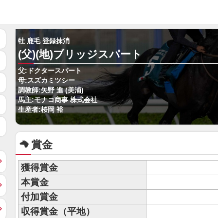
牡 鹿毛 登録抹消
(父)(地)ブリッジスパート
父:ドクタースパート
母:スズカミツシー
調教師:矢野 進 (美浦)
馬主:モナコ商事 株式会社
生産者:桜岡 裕
賞金
獲得賞金
本賞金
付加賞金
収得賞金（平地）