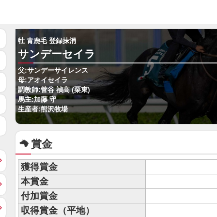
牡 青鹿毛 登録抹消
サンデーセイラ
父:サンデーサイレンス
母:アオイセイラ
調教師:菅谷 禎高 (栗東)
馬主:加藤 守
生産者:熊沢牧場
賞金
獲得賞金
本賞金
付加賞金
収得賞金（平地）