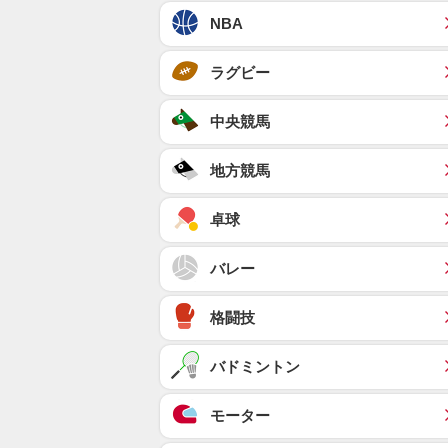
NBA
ラグビー
中央競馬
地方競馬
卓球
バレー
格闘技
バドミントン
モーター