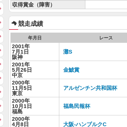
収得賞金（障害）
競走成績
年月日
レース
2001年
7月1日
灘S
阪神
2001年
5月26日
金鯱賞
中京
2000年
11月5日
アルゼンチン共和国杯
東京
2000年
10月1日
福島民報杯
福島
2000年
4月8日
大阪-ハンブルクC