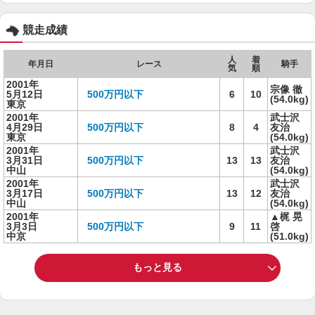
競走成績
人
着
年月日
レース
騎手
気
順
2001年
宗像 徹
5月12日
500万円以下
6
10
(54.0kg)
東京
2001年
武士沢
4月29日
500万円以下
8
4
友治
東京
(54.0kg)
2001年
武士沢
3月31日
500万円以下
13
13
友治
中山
(54.0kg)
2001年
武士沢
3月17日
500万円以下
13
12
友治
中山
(54.0kg)
2001年
▲梶 晃
3月3日
500万円以下
9
11
啓
中京
(51.0kg)
もっと見る