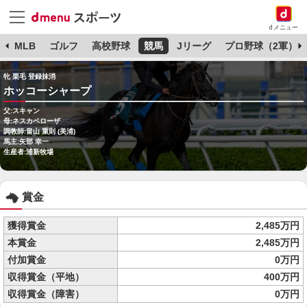
dメニュー
球
MLB
ゴルフ
高校野球
競馬
Jリーグ
プロ野球（2軍）
牝 栗毛 登録抹消
ホッコーシャープ
父:スキャン
母:ネスカベローザ
調教師:畠山 重則 (美浦)
馬主:矢部 幸一
生産者:浦新牧場
賞金
獲得賞金
2,485万円
本賞金
2,485万円
付加賞金
0万円
収得賞金（平地）
400万円
収得賞金（障害）
0万円