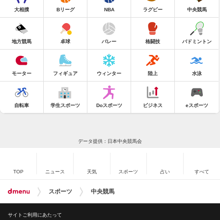
大相撲
Bリーグ
NBA
ラグビー
中央競馬
地方競馬
卓球
バレー
格闘技
バドミントン
モーター
フィギュア
ウィンター
陸上
水泳
自転車
学生スポーツ
Doスポーツ
ビジネス
eスポーツ
データ提供：日本中央競馬会
TOP
ニュース
天気
スポーツ
占い
すべて
スポーツ
中央競馬
サイトご利用にあたって