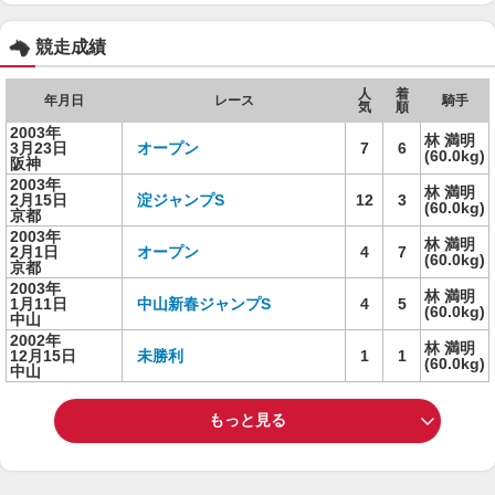
競走成績
人
着
年月日
レース
騎手
気
順
2003年
林 満明
3月23日
オープン
7
6
(60.0kg)
阪神
2003年
林 満明
2月15日
淀ジャンプS
12
3
(60.0kg)
京都
2003年
林 満明
2月1日
オープン
4
7
(60.0kg)
京都
2003年
林 満明
1月11日
中山新春ジャンプS
4
5
(60.0kg)
中山
2002年
林 満明
12月15日
未勝利
1
1
(60.0kg)
中山
もっと見る