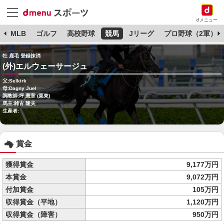
dメニュー
球
MLB
ゴルフ
高校野球
競馬
Jリーグ
プロ野球（2軍）
牡 鹿毛 登録抹消
(外)エルウェーサージュ
父:Selkirk
母:Dagny Juel
調教師:坪 憲章 (栗東)
馬主:雑古 隆夫
生産者:
賞金
獲得賞金
9,177万円
本賞金
9,072万円
付加賞金
105万円
収得賞金（平地）
1,120万円
収得賞金（障害）
950万円