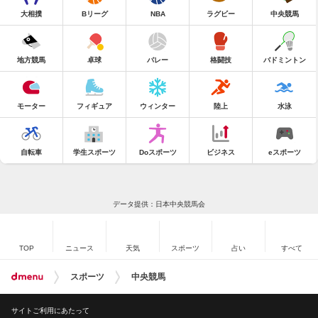
大相撲
Bリーグ
NBA
ラグビー
中央競馬
地方競馬
卓球
バレー
格闘技
バドミントン
モーター
フィギュア
ウィンター
陸上
水泳
自転車
学生スポーツ
Doスポーツ
ビジネス
eスポーツ
データ提供：日本中央競馬会
TOP
ニュース
天気
スポーツ
占い
すべて
スポーツ
中央競馬
サイトご利用にあたって