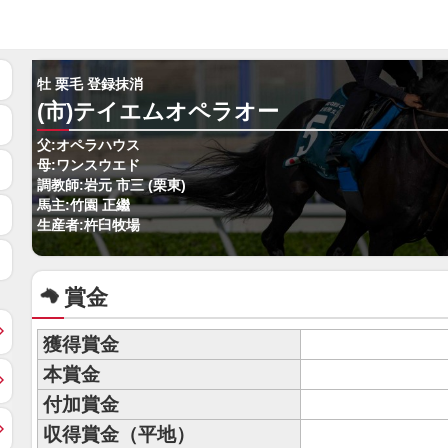
牡 栗毛 登録抹消
(市)テイエムオペラオー
父:オペラハウス
母:ワンスウエド
調教師:岩元 市三 (栗東)
馬主:竹園 正繼
生産者:杵臼牧場
賞金
獲得賞金
本賞金
付加賞金
収得賞金（平地）