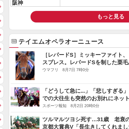
阪神
もっと見る
テイエムオペラオーニュース
［レパードS］ミッキーファイト、
スプレス。レパードSを制した栗毛
ウマフリ 8月7日 7時0分
「どうして急に...」「悲しすぎる
での大往生も突然のお別れにネッ
スポーツ報知 8月2日 20時0分
ツルマルツヨシ死す…31歳 老衰
京都大賞典V「長生きしてくれまし