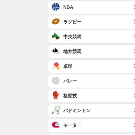
NBA
ラグビー
中央競馬
地方競馬
卓球
バレー
格闘技
バドミントン
モーター