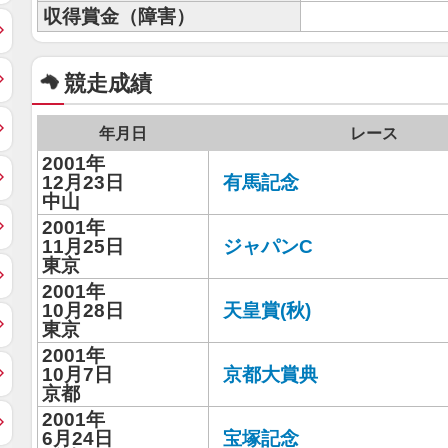
収得賞金（障害）
競走成績
年月日
レース
2001年
12月23日
有馬記念
中山
2001年
11月25日
ジャパンC
東京
2001年
10月28日
天皇賞(秋)
東京
2001年
10月7日
京都大賞典
京都
2001年
6月24日
宝塚記念