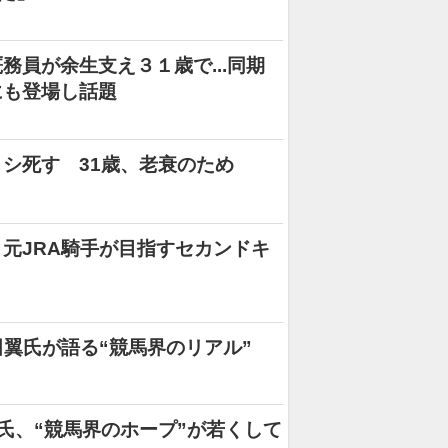
員が余生支え３１歳で...同期
にも登場し話題
シ死す 31歳、老衰のため
元JRA騎手が目指すセカンドキ
田翼氏が語る“競馬界のリアル”
氏、“競馬界のホープ”が若くして