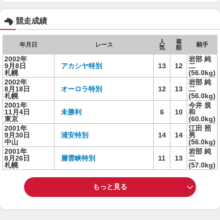
競走成績
人
着
年月日
レース
騎手
気
順
2002年
岩部 純
9月8日
アカシヤ特別
13
12
二
札幌
(56.0kg)
2002年
岩部 純
8月18日
オーロラ特別
12
13
二
札幌
(56.0kg)
2001年
今井 規
11月4日
未勝利
6
10
和
東京
(60.0kg)
2001年
江田 照
9月30日
浦安特別
14
14
男
中山
(56.0kg)
2001年
岩部 純
8月26日
層雲峡特別
11
13
二
札幌
(57.0kg)
もっと見る