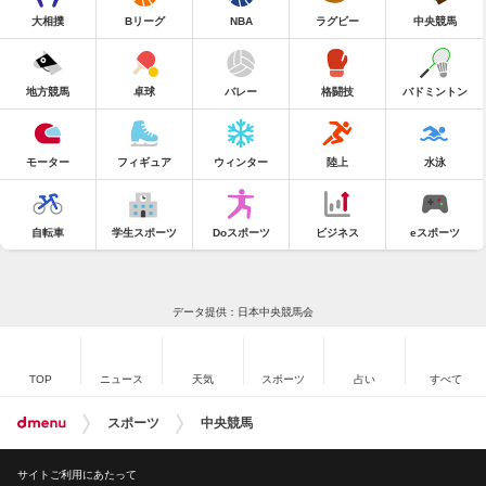
大相撲
Bリーグ
NBA
ラグビー
中央競馬
地方競馬
卓球
バレー
格闘技
バドミントン
モーター
フィギュア
ウィンター
陸上
水泳
自転車
学生スポーツ
Doスポーツ
ビジネス
eスポーツ
データ提供：日本中央競馬会
TOP
ニュース
天気
スポーツ
占い
すべて
スポーツ
中央競馬
サイトご利用にあたって