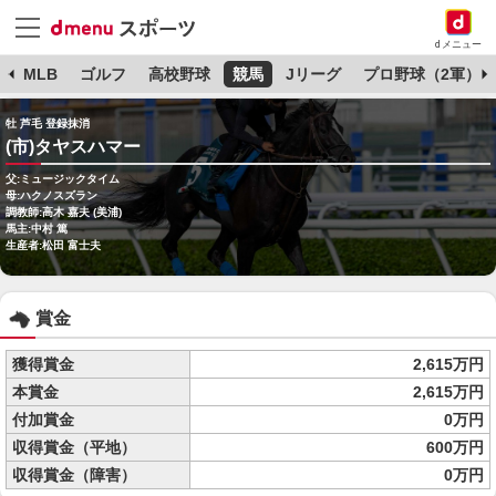
dメニュー
球
MLB
ゴルフ
高校野球
競馬
Jリーグ
プロ野球（2軍）
牡 芦毛 登録抹消
(市)タヤスハマー
父:ミュージックタイム
母:ハクノスズラン
調教師:高木 嘉夫 (美浦)
馬主:中村 篤
生産者:松田 富士夫
賞金
獲得賞金
2,615万円
本賞金
2,615万円
付加賞金
0万円
収得賞金（平地）
600万円
収得賞金（障害）
0万円