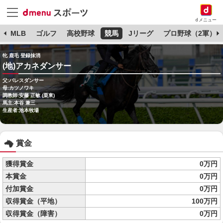
dメニュー
球
MLB
ゴルフ
高校野球
競馬
Jリーグ
プロ野球（2軍）
牝 鹿毛 登録抹消
(地)アカネダンサー
父:パレスダンサー
母:カツノワキ
調教師:安藤 正敏 (栗東)
馬主:本谷 兼三
生産者:池本牧場
賞金
獲得賞金
0万円
本賞金
0万円
付加賞金
0万円
収得賞金（平地）
100万円
収得賞金（障害）
0万円