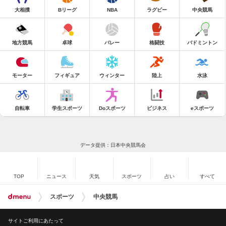
大相撲
Bリーグ
NBA
ラグビー
中央競馬
地方競馬
卓球
バレー
格闘技
バドミントン
モーター
フィギュア
ウィンター
陸上
水泳
自転車
学生スポーツ
Doスポーツ
ビジネス
eスポーツ
データ提供：日本中央競馬会
TOP
ニュース
天気
スポーツ
占い
すべて
スポーツ
中央競馬
サイトご利用にあたって