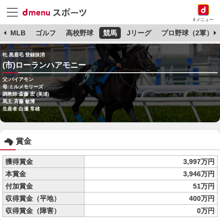
dメニュー
球
MLB
ゴルフ
高校野球
競馬
Jリーグ
プロ野球（2軍）
牝 黒鹿毛 登録抹消
(市)ローランハアモニー
父:バイアモン
母:ミルメモリーズ
調教師:斎藤 宏 (美浦)
馬主:斉藤 敏博
生産者:白瀬 常雄
賞金
獲得賞金
3,997万円
本賞金
3,946万円
付加賞金
51万円
収得賞金（平地）
400万円
収得賞金（障害）
0万円