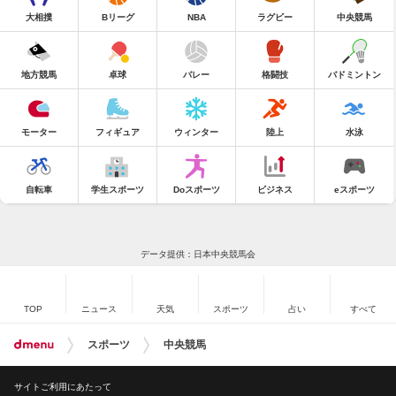
大相撲
Bリーグ
NBA
ラグビー
中央競馬
地方競馬
卓球
バレー
格闘技
バドミントン
モーター
フィギュア
ウィンター
陸上
水泳
自転車
学生スポーツ
Doスポーツ
ビジネス
eスポーツ
データ提供：日本中央競馬会
TOP
ニュース
天気
スポーツ
占い
すべて
スポーツ
中央競馬
サイトご利用にあたって