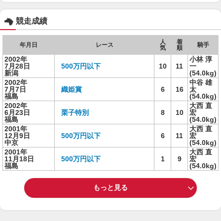
競走成績
人
着
年月日
レース
騎手
気
順
2002年
小林 淳
7月28日
500万円以下
10
11
一
新潟
(54.0kg)
2002年
中谷 雄
7月7日
織姫賞
6
16
太
福島
(54.0kg)
2002年
大西 直
6月23日
栗子特別
8
10
宏
福島
(54.0kg)
2001年
大西 直
12月9日
500万円以下
6
11
宏
中京
(54.0kg)
2001年
大西 直
11月18日
500万円以下
1
9
宏
福島
(54.0kg)
もっと見る