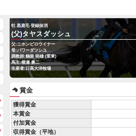
牡 黒鹿毛 登録抹消
(父)タヤスダッシュ
父:ニホンピロウイナー
母:パワーダツシユ
調教師:鶴留 明雄 (栗東)
馬主:横瀬 兼二
生産者:日高大洋牧場
賞金
獲得賞金
本賞金
付加賞金
収得賞金（平地）