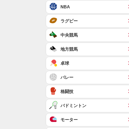
NBA
ラグビー
中央競馬
地方競馬
卓球
バレー
格闘技
バドミントン
モーター