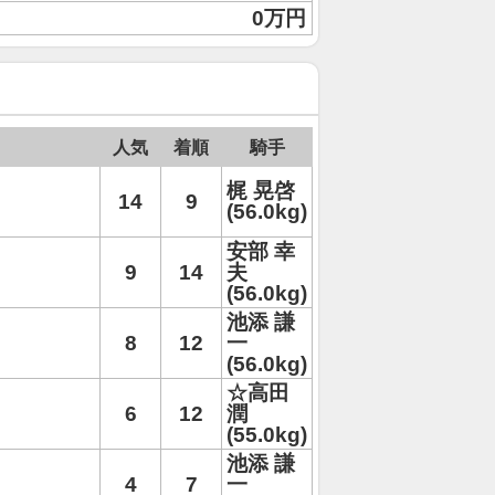
0万円
人気
着順
騎手
梶 晃啓
14
9
(56.0kg)
安部 幸
9
14
夫
(56.0kg)
池添 謙
8
12
一
(56.0kg)
☆高田
6
12
潤
(55.0kg)
池添 謙
4
7
一