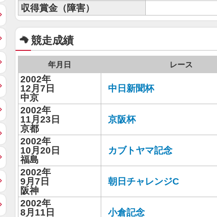
収得賞金（障害）
競走成績
年月日
レース
2002年
12月7日
中日新聞杯
中京
2002年
11月23日
京阪杯
京都
2002年
10月20日
カブトヤマ記念
福島
2002年
9月7日
朝日チャレンジC
阪神
2002年
8月11日
小倉記念