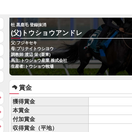
牡 黒鹿毛 登録抹消
(父)トウショウアンドレ
父:フジキセキ
母:プリテイトウシヨウ
調教師:渡辺 栄 (栗東)
馬主:トウショウ産業 株式会社
生産者:トウショウ牧場
賞金
獲得賞金
本賞金
付加賞金
収得賞金（平地）