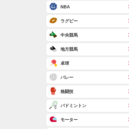
NBA
ラグビー
中央競馬
地方競馬
卓球
バレー
格闘技
バドミントン
モーター