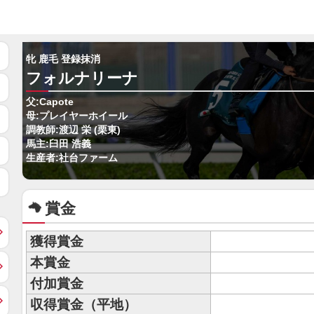
牝 鹿毛 登録抹消
フォルナリーナ
父:Capote
母:プレイヤーホイール
調教師:渡辺 栄 (栗東)
馬主:臼田 浩義
生産者:社台ファーム
賞金
獲得賞金
本賞金
付加賞金
収得賞金（平地）