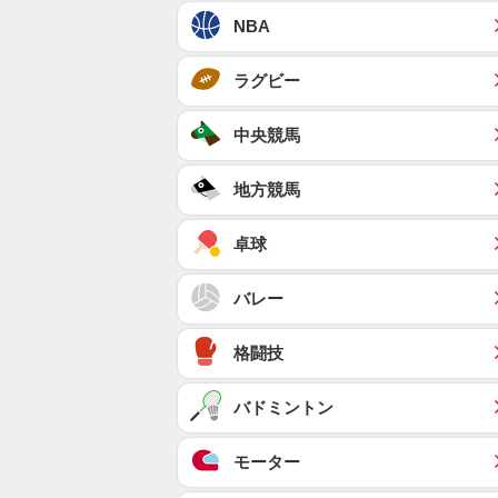
NBA
ラグビー
中央競馬
地方競馬
卓球
バレー
格闘技
バドミントン
モーター