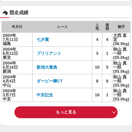
競走成績
人
着
年月日
レース
騎手
気
順
2004年
大西 直
7月11日
七夕賞
4
4
宏
福島
(56.0kg)
2004年
秋山 真
6月12日
ブリリアント
3
1
一郎
東京
(55.0kg)
2004年
秋山 真
5月16日
新潟大賞典
10
5
一郎
新潟
(55.0kg)
2004年
秋山 真
4月4日
ダービー卿CT
8
8
一郎
中山
(55.0kg)
2004年
秋山 真
3月7日
中京記念
16
1
一郎
中京
(53.0kg)
もっと見る