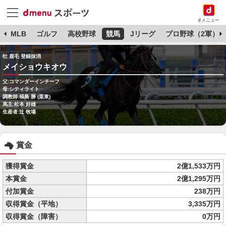
dメニュー
球
MLB
ゴルフ
高校野球
競馬
Jリーグ
プロ野球（2軍）
牡 鹿毛 登録抹消
メイショウキオウ
父:コマンダーインチーフ
母:シティライト
調教師:福島 勝 (栗東)
馬主:松本 好雄
生産者:辻 牧場
賞金
獲得賞金
2億1,533万円
本賞金
2億1,295万円
付加賞金
238万円
収得賞金（平地）
3,335万円
収得賞金（障害）
0万円