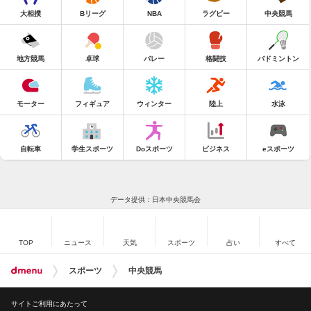
大相撲
Bリーグ
NBA
ラグビー
中央競馬
地方競馬
卓球
バレー
格闘技
バドミントン
モーター
フィギュア
ウィンター
陸上
水泳
自転車
学生スポーツ
Doスポーツ
ビジネス
eスポーツ
データ提供：日本中央競馬会
TOP
ニュース
天気
スポーツ
占い
すべて
スポーツ
中央競馬
サイトご利用にあたって