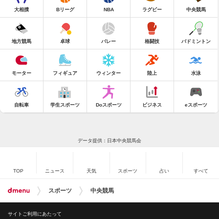
大相撲
Bリーグ
NBA
ラグビー
中央競馬
地方競馬
卓球
バレー
格闘技
バドミントン
モーター
フィギュア
ウィンター
陸上
水泳
自転車
学生スポーツ
Doスポーツ
ビジネス
eスポーツ
データ提供：日本中央競馬会
TOP
ニュース
天気
スポーツ
占い
すべて
スポーツ
中央競馬
サイトご利用にあたって