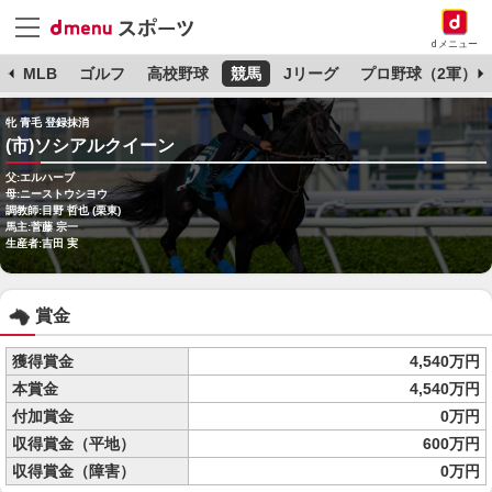
dメニュー
球
MLB
ゴルフ
高校野球
競馬
Jリーグ
プロ野球（2軍）
牝 青毛 登録抹消
(市)ソシアルクイーン
父:エルハーブ
母:ニーストウシヨウ
調教師:目野 哲也 (栗東)
馬主:菅藤 宗一
生産者:吉田 実
賞金
獲得賞金
4,540万円
本賞金
4,540万円
付加賞金
0万円
収得賞金（平地）
600万円
収得賞金（障害）
0万円