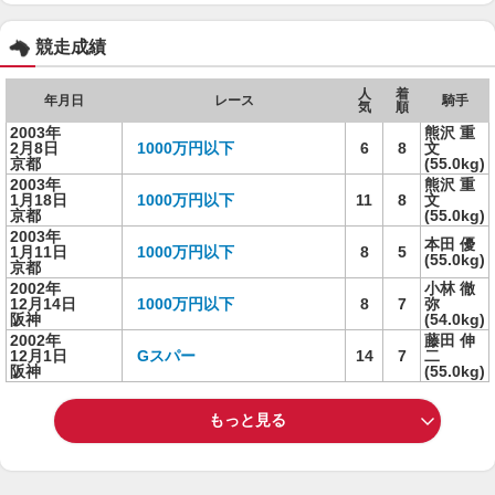
競走成績
人
着
年月日
レース
騎手
気
順
2003年
熊沢 重
2月8日
1000万円以下
6
8
文
京都
(55.0kg)
2003年
熊沢 重
1月18日
1000万円以下
11
8
文
京都
(55.0kg)
2003年
本田 優
1月11日
1000万円以下
8
5
(55.0kg)
京都
2002年
小林 徹
12月14日
1000万円以下
8
7
弥
阪神
(54.0kg)
2002年
藤田 伸
12月1日
Gスパー
14
7
二
阪神
(55.0kg)
もっと見る