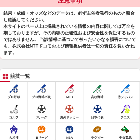
注意事項
結果・成績・オッズなどのデータは、必ず主催者発行のものと照合
し確認してください。
本サイトのページ上に掲載されている情報の内容に関しては万全を
期しておりますが、その内容の正確性および安全性を保証するもの
ではありません。 当該情報に基づいて被ったいかなる損害について
も、株式会社NTTドコモおよび情報提供者は一切の責任を負いかね
ます。
競技一覧
プロ野球
プロ野球(2軍)
MLB
高校野球
侍ジャパン
ゴルフ
Jリーグ
海外サッカー
日本代表
テニス
大相撲
Bリーグ
NBA
ラグビー
中央競馬