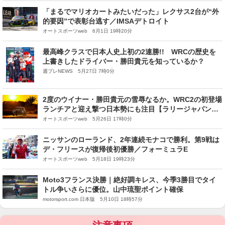
「まるでマリオカートみたいだった」レクサス2台が“外
的要因”で表彰台逃す／IMSAデトロイト
オートスポーツweb 6月1日 19時20分
最高峰クラスで日本人史上初の2連勝!! WRCの歴史を
上書きしたドライバー・勝田貴元を知っているか？
週プレNEWS 5月27日 7時0分
2度のウイナー・勝田貴元の雪辱なるか。WRC2の初登場
ランチアと迎え撃つ日本勢にも注目【ラリージャパン見
どころガイド】
オートスポーツweb 5月26日 17時0分
ニッサンのローランド、2年連続モナコで勝利。第9戦は
デ・フリースが復帰後初優勝／フォーミュラE
オートスポーツweb 5月18日 19時23分
Moto3フランス決勝｜絶好調キレス、今季3勝目でタイ
トル争いさらに優位。山中琉聖ポイント確保
motorsport.com 日本版 5月10日 18時57分