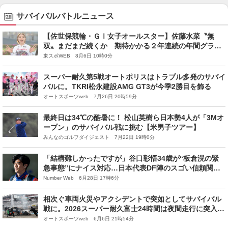
サバイバルバトルニュース
【佐世保競輪・ＧⅠ女子オールスター】佐藤水菜〝無
双〟まだまだ続くか 期待かかる２年連続の年間グラン
プリスラム
東スポWEB 8月6日 10時0分
スーパー耐久第5戦オートポリスはトラブル多発のサバイ
バルに。TKRI松永建設AMG GT3が今季2勝目を飾る
オートスポーツweb 7月26日 20時59分
最終日は34℃の酷暑に！ 松山英樹ら日本勢4人が「3Mオ
ープン」のサバイバル戦に挑む【米男子ツアー】
みんなのゴルフダイジェスト 7月22日 19時0分
「結構難しかったですが」谷口彰悟34歳が“板倉滉の緊
急事態”にナイス対応…日本代表DF陣のスゴい信頼関係
「ブラジル戦、自分がバトルして存在感を」
Number Web 6月28日 17時6分
相次ぐ車両火災やアクシデントで突如としてサバイバル
戦に。2026スーパー耐久富士24時間は夜間走行に突入
【決勝6時間レポート】
オートスポーツweb 6月6日 21時54分