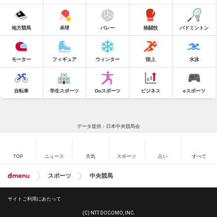
地方競馬
卓球
バレー
格闘技
バドミントン
モーター
フィギュア
ウィンター
陸上
水泳
自転車
学生スポーツ
Doスポーツ
ビジネス
eスポーツ
データ提供：日本中央競馬会
TOP
ニュース
天気
スポーツ
占い
すべて
スポーツ
中央競馬
サイトご利用にあたって
(C) NTT DOCOMO, INC.