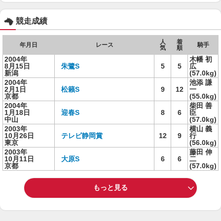
競走成績
人
着
年月日
レース
騎手
気
順
2004年
木幡 初
8月15日
朱鷺S
5
5
広
新潟
(57.0kg)
2004年
池添 謙
2月1日
松籟S
9
12
一
京都
(55.0kg)
2004年
柴田 善
1月18日
迎春S
8
6
臣
中山
(57.0kg)
2003年
横山 義
10月26日
テレビ静岡賞
12
9
行
東京
(56.0kg)
2003年
藤田 伸
10月11日
大原S
6
6
二
京都
(57.0kg)
もっと見る