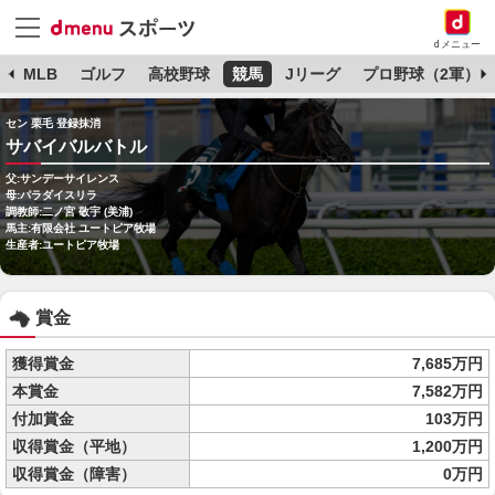
dメニュー
球
MLB
ゴルフ
高校野球
競馬
Jリーグ
プロ野球（2軍）
セン 栗毛 登録抹消
サバイバルバトル
父:サンデーサイレンス
母:パラダイスリラ
調教師:二ノ宮 敬宇 (美浦)
馬主:有限会社 ユートピア牧場
生産者:ユートピア牧場
賞金
獲得賞金
7,685万円
本賞金
7,582万円
付加賞金
103万円
収得賞金（平地）
1,200万円
収得賞金（障害）
0万円