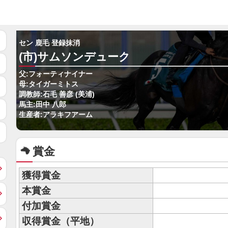
セン 鹿毛 登録抹消
(市)サムソンデューク
父:フォーティナイナー
母:タイガーミトス
調教師:石毛 善彦 (美浦)
馬主:田中 八郎
生産者:アラキフアーム
賞金
獲得賞金
本賞金
付加賞金
収得賞金（平地）