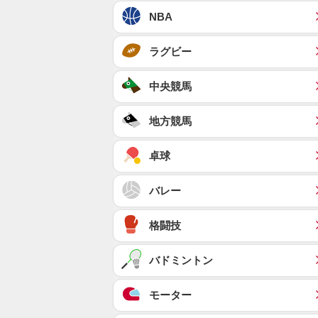
NBA
ラグビー
中央競馬
地方競馬
卓球
バレー
格闘技
バドミントン
モーター