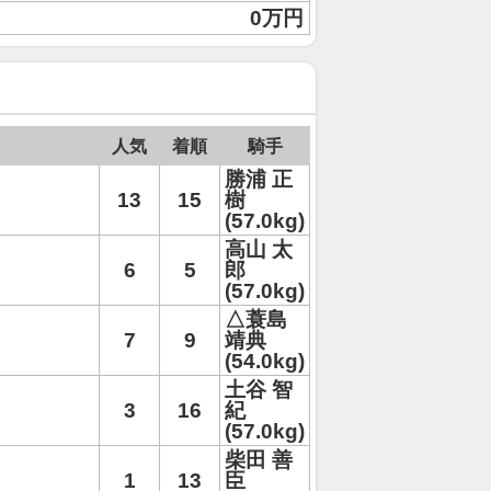
0万円
人気
着順
騎手
勝浦 正
13
15
樹
(57.0kg)
高山 太
6
5
郎
(57.0kg)
△蓑島
7
9
靖典
(54.0kg)
土谷 智
3
16
紀
(57.0kg)
柴田 善
1
13
臣