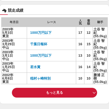
競走成績
人
着
年月日
レース
騎手
気
順
2003年
土谷 智
5月3日
1000万円以下
17
12
紀
東京
(55.0kg)
2003年
土谷 智
3月29日
千葉日報杯
16
15
紀
中山
(55.0kg)
2003年
土谷 智
3月1日
1000万円以下
13
10
紀
中山
(55.0kg)
2003年
土谷 智
1月25日
若水賞
16
14
紀
中山
(55.0kg)
2002年
勝浦 正
6月8日
稲村ヶ崎特別
10
10
樹
東京
(55.0kg)
もっと見る