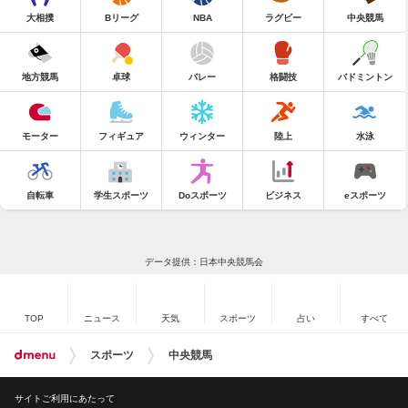
大相撲
Bリーグ
NBA
ラグビー
中央競馬
地方競馬
卓球
バレー
格闘技
バドミントン
モーター
フィギュア
ウィンター
陸上
水泳
自転車
学生スポーツ
Doスポーツ
ビジネス
eスポーツ
データ提供：日本中央競馬会
TOP
ニュース
天気
スポーツ
占い
すべて
スポーツ
中央競馬
サイトご利用にあたって