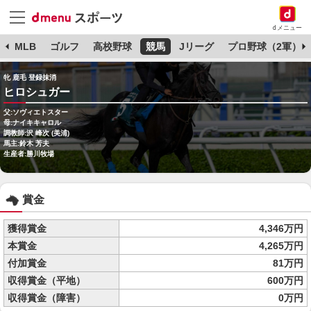
dメニュー
球
MLB
ゴルフ
高校野球
競馬
Jリーグ
プロ野球（2軍）
牝 鹿毛 登録抹消
ヒロシュガー
父:ソヴィエトスター
母:ナイキキャロル
調教師:沢 峰次 (美浦)
馬主:鈴木 芳夫
生産者:勝川牧場
賞金
獲得賞金
4,346万円
本賞金
4,265万円
付加賞金
81万円
収得賞金（平地）
600万円
収得賞金（障害）
0万円