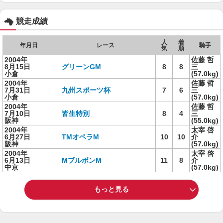
競走成績
人
着
年月日
レース
騎手
気
順
2004年
佐藤 哲
8月15日
グリーンGM
8
8
三
小倉
(57.0kg)
2004年
佐藤 哲
7月31日
九州スポーツ杯
7
6
三
小倉
(57.0kg)
2004年
佐藤 哲
7月10日
皆生特別
8
4
三
阪神
(55.0kg)
2004年
太宰 啓
6月27日
TMオペラM
10
10
介
阪神
(57.0kg)
2004年
太宰 啓
6月13日
MブルボンM
11
8
介
中京
(57.0kg)
もっと見る