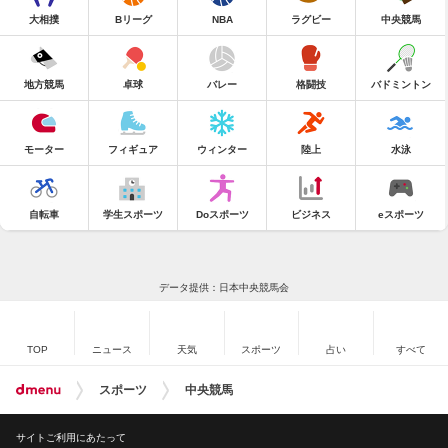
大相撲
Bリーグ
NBA
ラグビー
中央競馬
地方競馬
卓球
バレー
格闘技
バドミントン
モーター
フィギュア
ウィンター
陸上
水泳
自転車
学生スポーツ
Doスポーツ
ビジネス
eスポーツ
データ提供：日本中央競馬会
TOP
ニュース
天気
スポーツ
占い
すべて
スポーツ
中央競馬
サイトご利用にあたって