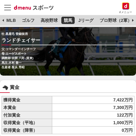
dメニュー
球
MLB
ゴルフ
高校野球
競馬
Jリーグ
プロ野球（2軍）
牡 黒鹿毛 登録抹消
ランドチェイサー
父:コマンダーインチーフ
母:エーゲスポート
調教師:吉岡 八郎 (栗東)
馬主:木村 善一
生産者:長浜 秀昭
賞金
獲得賞金
7,422万円
本賞金
7,300万円
付加賞金
122万円
収得賞金（平地）
1,000万円
収得賞金（障害）
0万円