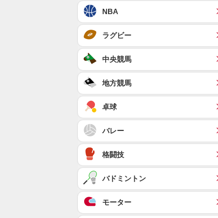
NBA
ラグビー
中央競馬
地方競馬
卓球
バレー
格闘技
バドミントン
モーター