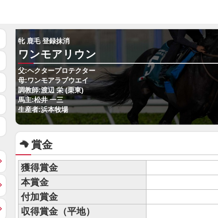
牝 鹿毛 登録抹消
ワンモアリウン
父:ヘクタープロテクター
母:ワンモアラブウエイ
調教師:渡辺 栄 (栗東)
馬主:松井 一三
生産者:浜本牧場
賞金
獲得賞金
本賞金
付加賞金
収得賞金（平地）