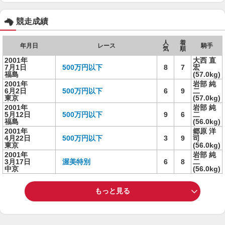
競走成績
人
着
年月日
レース
騎手
気
順
2001年
大西 直
7月1日
500万円以下
8
7
宏
福島
(57.0kg)
2001年
岩部 純
6月2日
500万円以下
6
9
二
東京
(57.0kg)
2001年
岩部 純
5月12日
500万円以下
9
6
二
福島
(56.0kg)
2001年
郷原 洋
4月22日
500万円以下
3
9
司
東京
(56.0kg)
2001年
岩部 純
3月17日
渥美特別
6
8
二
中京
(56.0kg)
もっと見る