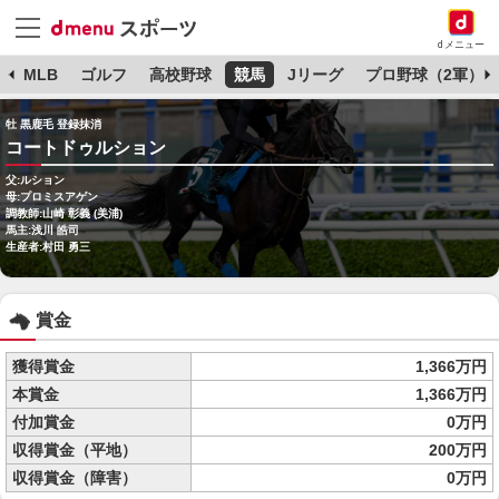
dメニュー
球
MLB
ゴルフ
高校野球
競馬
Jリーグ
プロ野球（2軍）
牡 黒鹿毛 登録抹消
コートドゥルション
父:ルション
母:プロミスアゲン
調教師:山崎 彰義 (美浦)
馬主:浅川 皓司
生産者:村田 勇三
賞金
獲得賞金
1,366万円
本賞金
1,366万円
付加賞金
0万円
収得賞金（平地）
200万円
収得賞金（障害）
0万円