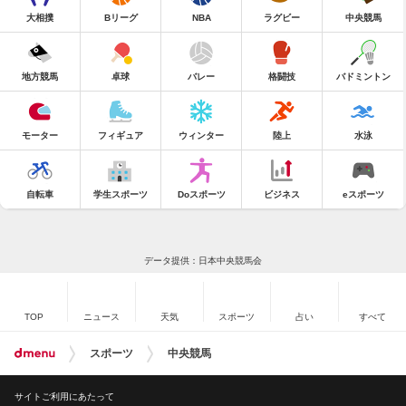
大相撲
Bリーグ
NBA
ラグビー
中央競馬
地方競馬
卓球
バレー
格闘技
バドミントン
モーター
フィギュア
ウィンター
陸上
水泳
自転車
学生スポーツ
Doスポーツ
ビジネス
eスポーツ
データ提供：日本中央競馬会
TOP
ニュース
天気
スポーツ
占い
すべて
スポーツ
中央競馬
サイトご利用にあたって