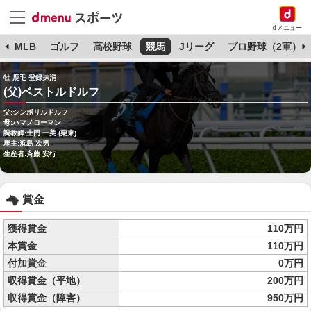
dメニュー
球
MLB
ゴルフ
高校野球
競馬
Jリーグ
プロ野球（2軍）
牡 鹿毛 登録抹消
(父)ベストルドルフ
父:シンボリルドルフ
母:ハマノローマン
調教師:土門 一美 (栗東)
馬主:浜島 次男
生産者:斉藤 安行
賞金
獲得賞金
110万円
本賞金
110万円
付加賞金
0万円
収得賞金（平地）
200万円
収得賞金（障害）
950万円