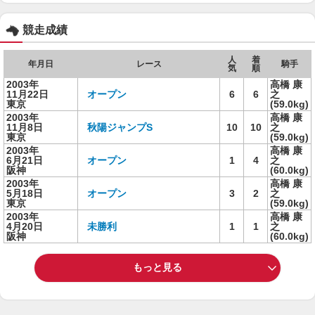
競走成績
人
着
年月日
レース
騎手
気
順
2003年
高橋 康
11月22日
オープン
6
6
之
東京
(59.0kg)
2003年
高橋 康
11月8日
秋陽ジャンプS
10
10
之
東京
(59.0kg)
2003年
高橋 康
6月21日
オープン
1
4
之
阪神
(60.0kg)
2003年
高橋 康
5月18日
オープン
3
2
之
東京
(59.0kg)
2003年
高橋 康
4月20日
未勝利
1
1
之
阪神
(60.0kg)
もっと見る