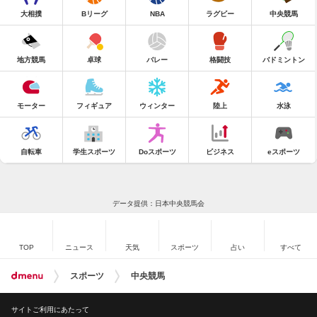
大相撲
Bリーグ
NBA
ラグビー
中央競馬
地方競馬
卓球
バレー
格闘技
バドミントン
モーター
フィギュア
ウィンター
陸上
水泳
自転車
学生スポーツ
Doスポーツ
ビジネス
eスポーツ
データ提供：日本中央競馬会
TOP
ニュース
天気
スポーツ
占い
すべて
スポーツ
中央競馬
サイトご利用にあたって