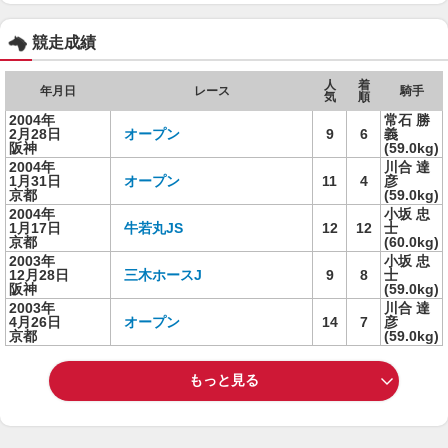
競走成績
人
着
年月日
レース
騎手
気
順
2004年
常石 勝
2月28日
オープン
9
6
義
阪神
(59.0kg)
2004年
川合 達
1月31日
オープン
11
4
彦
京都
(59.0kg)
2004年
小坂 忠
1月17日
牛若丸JS
12
12
士
京都
(60.0kg)
2003年
小坂 忠
12月28日
三木ホースJ
9
8
士
阪神
(59.0kg)
2003年
川合 達
4月26日
オープン
14
7
彦
京都
(59.0kg)
もっと見る