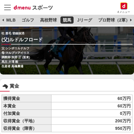
dメニュー
球
MLB
ゴルフ
高校野球
競馬
Jリーグ
プロ野球（2軍）
牡 栗毛 登録抹消
(父)ルドルフロード
父:シンボリルドルフ
母:マルブツアイリス
調教師:加用 正 (栗東)
馬主:大澤 毅
生産者:高橋農場
賞金
獲得賞金
60万円
本賞金
60万円
付加賞金
0万円
収得賞金（平地）
200万円
収得賞金（障害）
950万円