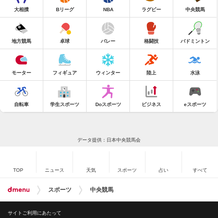
大相撲
Bリーグ
NBA
ラグビー
中央競馬
地方競馬
卓球
バレー
格闘技
バドミントン
モーター
フィギュア
ウィンター
陸上
水泳
自転車
学生スポーツ
Doスポーツ
ビジネス
eスポーツ
データ提供：日本中央競馬会
TOP
ニュース
天気
スポーツ
占い
すべて
スポーツ
中央競馬
サイトご利用にあたって