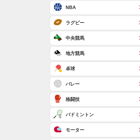
NBA
ラグビー
中央競馬
地方競馬
卓球
バレー
格闘技
バドミントン
モーター