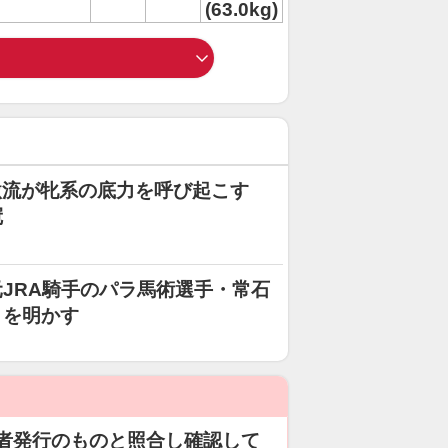
(63.0kg)
7の激流が牝系の底力を呼び起こす
冠
JRA騎手のパラ馬術選手・常石
りを明かす
者発行のものと照合し確認して