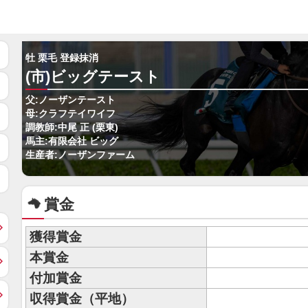
牡 栗毛 登録抹消
(市)ビッグテースト
父:ノーザンテースト
母:クラフテイワイフ
調教師:中尾 正 (栗東)
馬主:有限会社 ビッグ
生産者:ノーザンファーム
賞金
獲得賞金
本賞金
付加賞金
収得賞金（平地）