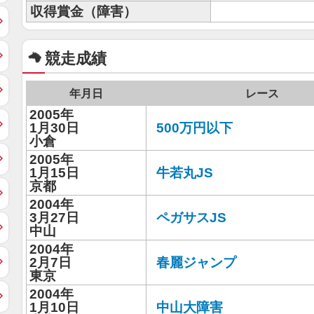
収得賞金（障害）
競走成績
年月日
レース
2005年
1月30日
500万円以下
小倉
2005年
1月15日
牛若丸JS
京都
2004年
3月27日
ペガサスJS
中山
2004年
2月7日
春麗ジャンプ
東京
2004年
1月10日
中山大障害