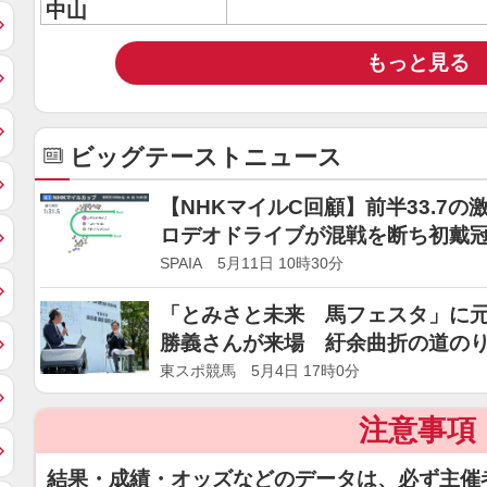
中山
もっと見る
ビッグテーストニュース
【NHKマイルC回顧】前半33.
ロデオドライブが混戦を断ち初戴
SPAIA 5月11日 10時30分
「とみさと未来 馬フェスタ」に元
勝義さんが来場 紆余曲折の道の
東スポ競馬 5月4日 17時0分
注意事項
結果・成績・オッズなどのデータは、必ず主催