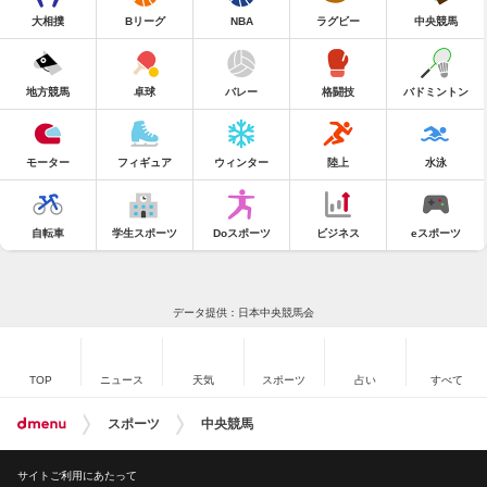
大相撲
Bリーグ
NBA
ラグビー
中央競馬
地方競馬
卓球
バレー
格闘技
バドミントン
モーター
フィギュア
ウィンター
陸上
水泳
自転車
学生スポーツ
Doスポーツ
ビジネス
eスポーツ
データ提供：日本中央競馬会
TOP
ニュース
天気
スポーツ
占い
すべて
スポーツ
中央競馬
サイトご利用にあたって