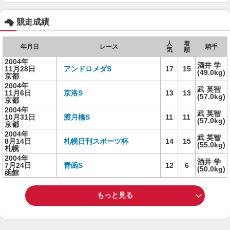
競走成績
人
着
年月日
レース
騎手
気
順
2004年
酒井 学
11月28日
アンドロメダS
17
15
(49.0kg)
京都
2004年
武 英智
11月6日
京洛S
13
13
(57.0kg)
京都
2004年
武 英智
10月31日
渡月橋S
11
11
(57.0kg)
京都
2004年
武 英智
8月14日
札幌日刊スポーツ杯
14
15
(55.0kg)
札幌
2004年
酒井 学
7月24日
青函S
12
6
(50.0kg)
函館
もっと見る