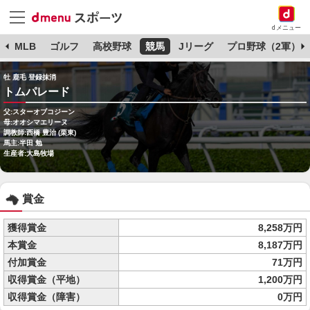
dメニュー
球
MLB
ゴルフ
高校野球
競馬
Jリーグ
プロ野球（2軍）
牡 鹿毛 登録抹消
トムパレード
父:スターオブコジーン
母:オオシマエリーヌ
調教師:西橋 豊治 (栗東)
馬主:半田 勉
生産者:大島牧場
賞金
獲得賞金
8,258万円
本賞金
8,187万円
付加賞金
71万円
収得賞金（平地）
1,200万円
収得賞金（障害）
0万円