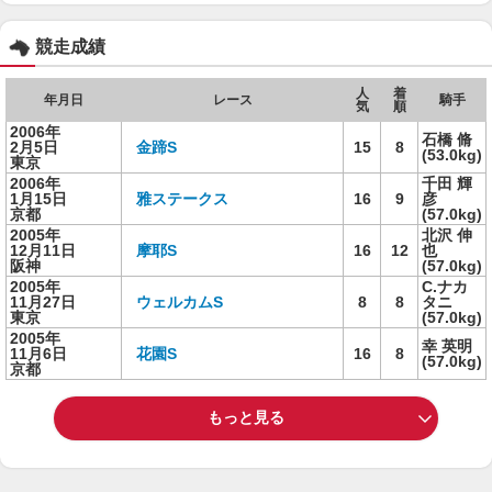
競走成績
人
着
年月日
レース
騎手
気
順
2006年
石橋 脩
2月5日
金蹄S
15
8
(53.0kg)
東京
2006年
千田 輝
1月15日
雅ステークス
16
9
彦
京都
(57.0kg)
2005年
北沢 伸
12月11日
摩耶S
16
12
也
阪神
(57.0kg)
2005年
C.ナカ
11月27日
ウェルカムS
8
8
タニ
東京
(57.0kg)
2005年
幸 英明
11月6日
花園S
16
8
(57.0kg)
京都
もっと見る