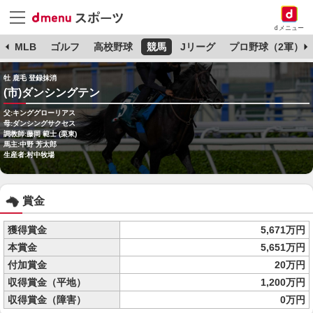
dメニュー
球
MLB
ゴルフ
高校野球
競馬
Jリーグ
プロ野球（2軍）
牡 鹿毛 登録抹消
(市)ダンシングテン
父:キンググローリアス
母:ダンシングサクセス
調教師:藤岡 範士 (栗東)
馬主:中野 芳太郎
生産者:村中牧場
賞金
獲得賞金
5,671万円
本賞金
5,651万円
付加賞金
20万円
収得賞金（平地）
1,200万円
収得賞金（障害）
0万円