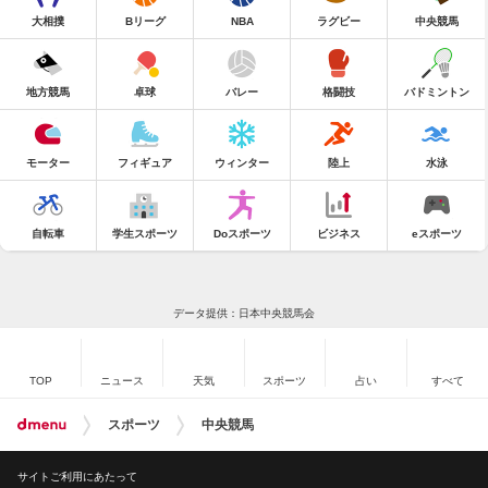
大相撲
Bリーグ
NBA
ラグビー
中央競馬
地方競馬
卓球
バレー
格闘技
バドミントン
モーター
フィギュア
ウィンター
陸上
水泳
自転車
学生スポーツ
Doスポーツ
ビジネス
eスポーツ
データ提供：日本中央競馬会
TOP
ニュース
天気
スポーツ
占い
すべて
スポーツ
中央競馬
サイトご利用にあたって