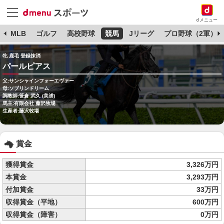
dメニュー
球
MLB
ゴルフ
高校野球
競馬
Jリーグ
プロ野球（2軍）
牝 鹿毛 登録抹消
パールピアス
父:サンシャインフォーエヴァー
母:ソブリンドリーム
調教師:笹倉 武久 (美浦)
馬主:有限会社 藤沢牧場
生産者:藤沢牧場
賞金
獲得賞金
3,326万円
本賞金
3,293万円
付加賞金
33万円
収得賞金（平地）
600万円
収得賞金（障害）
0万円