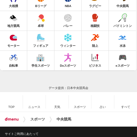
大相撲
Bリーグ
NBA
ラグビー
中央競馬
地方競馬
卓球
バレー
格闘技
バドミントン
モーター
フィギュア
ウィンター
陸上
水泳
自転車
学生スポーツ
Doスポーツ
ビジネス
eスポーツ
データ提供：日本中央競馬会
TOP
ニュース
天気
スポーツ
占い
すべて
スポーツ
中央競馬
サイトご利用にあたって