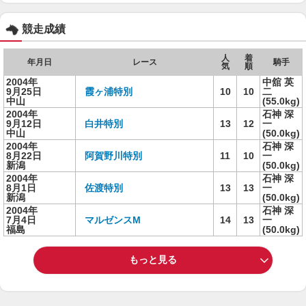
競走成績
人
着
年月日
レース
騎手
気
順
2004年
中舘 英
9月25日
霞ヶ浦特別
10
10
二
中山
(55.0kg)
2004年
石神 深
9月12日
白井特別
13
12
一
中山
(50.0kg)
2004年
石神 深
8月22日
阿賀野川特別
11
10
一
新潟
(50.0kg)
2004年
石神 深
8月1日
佐渡特別
13
13
一
新潟
(50.0kg)
2004年
石神 深
7月4日
マルゼンスM
14
13
一
福島
(50.0kg)
もっと見る