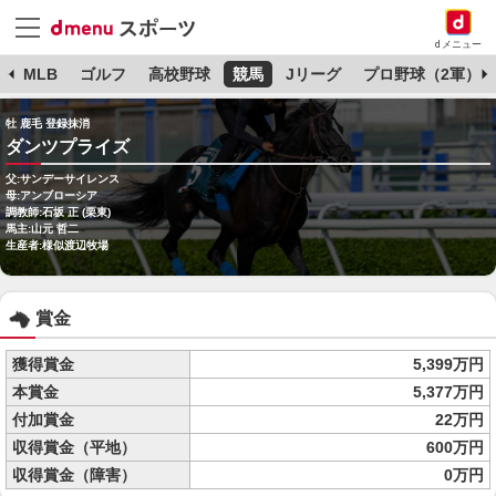
dメニュー
球
MLB
ゴルフ
高校野球
競馬
Jリーグ
プロ野球（2軍）
牡 鹿毛 登録抹消
ダンツプライズ
父:サンデーサイレンス
母:アンブローシア
調教師:石坂 正 (栗東)
馬主:山元 哲二
生産者:様似渡辺牧場
賞金
獲得賞金
5,399万円
本賞金
5,377万円
付加賞金
22万円
収得賞金（平地）
600万円
収得賞金（障害）
0万円