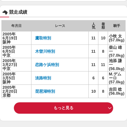
競走成績
人
着
年月日
レース
騎手
気
順
2005年
小牧 太
6月19日
鷹取特別
11
10
(57.0kg)
阪神
2005年
柴山 雄
6月5日
木曽川特別
11
8
一
中京
(57.0kg)
2005年
池添 謙
3月27日
恋路ケ浜特別
11
11
一
中京
(56.0kg)
2005年
M.デム
3月5日
淡路特別
6
6
ーロ
阪神
(57.0kg)
2005年
吉田 稔
2月20日
琵琶湖特別
10
8
(56.0kg)
京都
もっと見る