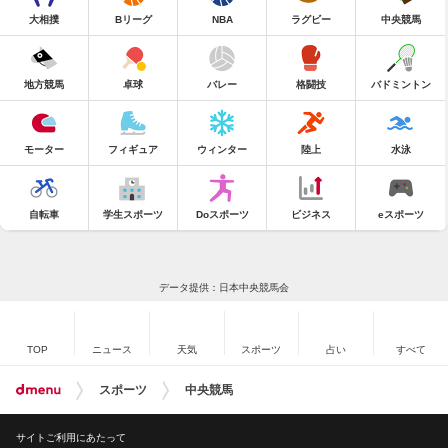
大相撲
Bリーグ
NBA
ラグビー
中央競馬
地方競馬
卓球
バレー
格闘技
バドミントン
モーター
フィギュア
ウィンター
陸上
水泳
自転車
学生スポーツ
Doスポーツ
ビジネス
eスポーツ
データ提供：日本中央競馬会
TOP
ニュース
天気
スポーツ
占い
すべて
スポーツ
中央競馬
サイトご利用にあたって