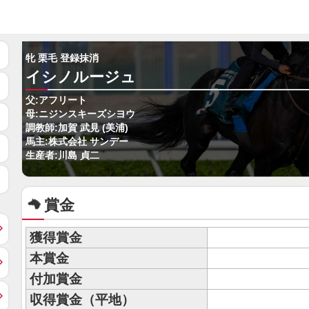
牝 栗毛 登録抹消
イシノルージュ
父:アフリート
母:ニジンスキーズシヨウ
調教師:加賀 武見 (美浦)
馬主:株式会社 サンデー
生産者:川島 貞二
賞金
獲得賞金
本賞金
付加賞金
収得賞金（平地）