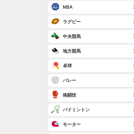
NBA
ラグビー
中央競馬
地方競馬
卓球
バレー
格闘技
バドミントン
モーター