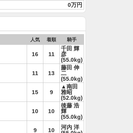
0万円
人気
着順
騎手
千田 輝
16
11
彦
(55.0kg)
藤田 伸
11
13
二
(55.0kg)
▲南田
15
9
雅昭
(52.0kg)
後藤 浩
10
10
輝
(55.0kg)
河内 洋
9
10
(55.0kg)