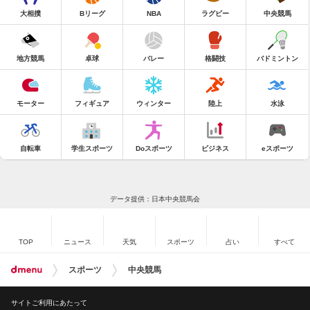
大相撲
Bリーグ
NBA
ラグビー
中央競馬
地方競馬
卓球
バレー
格闘技
バドミントン
モーター
フィギュア
ウィンター
陸上
水泳
自転車
学生スポーツ
Doスポーツ
ビジネス
eスポーツ
データ提供：日本中央競馬会
TOP
ニュース
天気
スポーツ
占い
すべて
スポーツ
中央競馬
サイトご利用にあたって