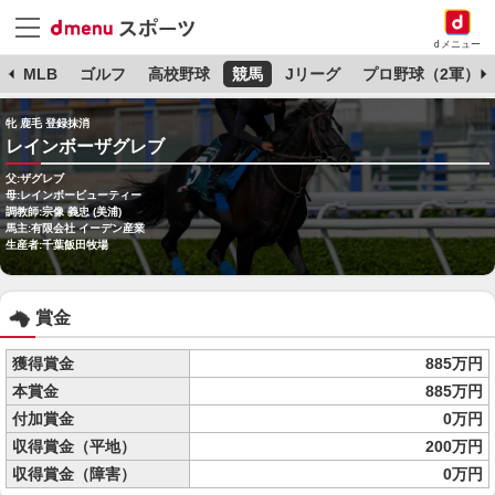
dメニュー
球
MLB
ゴルフ
高校野球
競馬
Jリーグ
プロ野球（2軍）
牝 鹿毛 登録抹消
レインボーザグレブ
父:ザグレブ
母:レインボービューティー
調教師:宗像 義忠 (美浦)
馬主:有限会社 イーデン産業
生産者:千葉飯田牧場
賞金
獲得賞金
885万円
本賞金
885万円
付加賞金
0万円
収得賞金（平地）
200万円
収得賞金（障害）
0万円