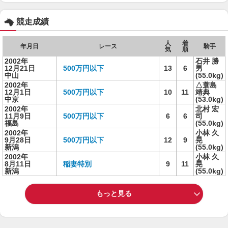
競走成績
人
着
年月日
レース
騎手
気
順
2002年
石井 勝
12月21日
500万円以下
13
6
男
中山
(55.0kg)
2002年
△蓑島
12月1日
500万円以下
10
11
靖典
中京
(53.0kg)
2002年
北村 宏
11月9日
500万円以下
6
6
司
福島
(55.0kg)
2002年
小林 久
9月28日
500万円以下
12
9
晃
新潟
(55.0kg)
2002年
小林 久
8月11日
稲妻特別
9
11
晃
新潟
(55.0kg)
もっと見る