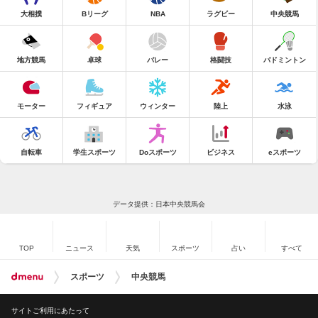
大相撲
Bリーグ
NBA
ラグビー
中央競馬
地方競馬
卓球
バレー
格闘技
バドミントン
モーター
フィギュア
ウィンター
陸上
水泳
自転車
学生スポーツ
Doスポーツ
ビジネス
eスポーツ
データ提供：日本中央競馬会
TOP
ニュース
天気
スポーツ
占い
すべて
スポーツ
中央競馬
サイトご利用にあたって