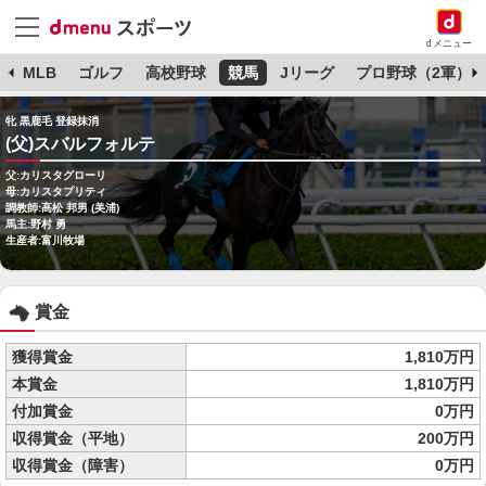
dメニュー
球
MLB
ゴルフ
高校野球
競馬
Jリーグ
プロ野球（2軍）
牝 黒鹿毛 登録抹消
(父)スバルフォルテ
父:カリスタグローリ
母:カリスタプリティ
調教師:高松 邦男 (美浦)
馬主:野村 勇
生産者:富川牧場
賞金
獲得賞金
1,810万円
本賞金
1,810万円
付加賞金
0万円
収得賞金（平地）
200万円
収得賞金（障害）
0万円