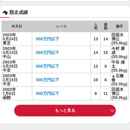
競走成績
人
着
年月日
レース
騎手
気
順
2003年
田面木
5月24日
500万円以下
13
14
博公
東京
(55.0kg)
2003年
今村 康
4月13日
500万円以下
14
15
成
中山
(55.0kg)
2003年
中谷 雄
3月29日
500万円以下
12
8
太
中京
(55.0kg)
2003年
▲石橋
3月15日
500万円以下
10
6
脩
中京
(52.0kg)
2002年
田面木
7月6日
500万円以下
8
11
博公
函館
(55.0kg)
もっと見る