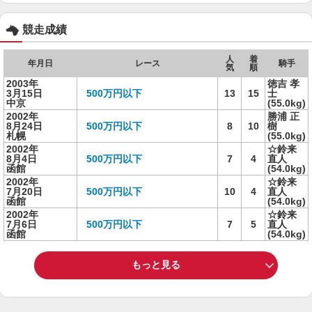
競走成績
人
着
年月日
レース
騎手
気
順
2003年
徳吉 孝
3月15日
500万円以下
13
15
士
中京
(55.0kg)
2002年
勝浦 正
8月24日
500万円以下
8
10
樹
札幌
(55.0kg)
2002年
☆鈴来
8月4日
500万円以下
7
4
直人
函館
(54.0kg)
2002年
☆鈴来
7月20日
500万円以下
10
4
直人
函館
(54.0kg)
2002年
☆鈴来
7月6日
500万円以下
7
5
直人
函館
(54.0kg)
もっと見る