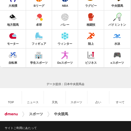
大相撲
Bリーグ
NBA
ラグビー
中央競馬
地方競馬
卓球
バレー
格闘技
バドミントン
モーター
フィギュア
ウィンター
陸上
水泳
自転車
学生スポーツ
Doスポーツ
ビジネス
eスポーツ
データ提供：日本中央競馬会
TOP
ニュース
天気
スポーツ
占い
すべて
スポーツ
中央競馬
サイトご利用にあたって