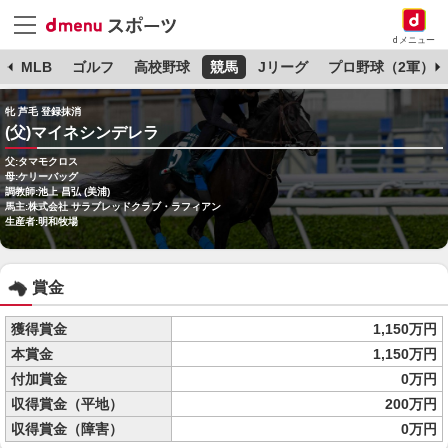
dメニュー
球
MLB
ゴルフ
高校野球
競馬
Jリーグ
プロ野球（2軍）
牝 芦毛 登録抹消
(父)マイネシンデレラ
父:タマモクロス
母:ケリーバッグ
調教師:池上 昌弘 (美浦)
馬主:株式会社 サラブレッドクラブ・ラフィアン
生産者:明和牧場
賞金
獲得賞金
1,150万円
本賞金
1,150万円
付加賞金
0万円
収得賞金（平地）
200万円
収得賞金（障害）
0万円