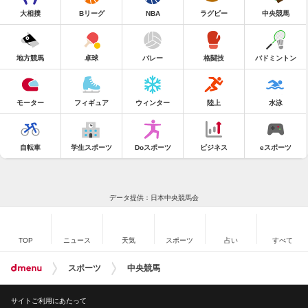
大相撲
Bリーグ
NBA
ラグビー
中央競馬
地方競馬
卓球
バレー
格闘技
バドミントン
モーター
フィギュア
ウィンター
陸上
水泳
自転車
学生スポーツ
Doスポーツ
ビジネス
eスポーツ
データ提供：日本中央競馬会
TOP
ニュース
天気
スポーツ
占い
すべて
スポーツ
中央競馬
サイトご利用にあたって