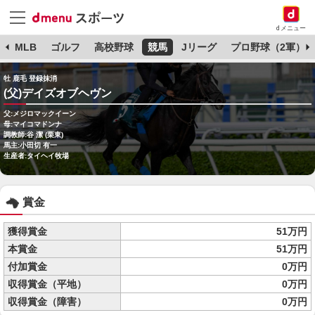
dメニュー
球
MLB
ゴルフ
高校野球
競馬
Jリーグ
プロ野球（2軍）
牡 鹿毛 登録抹消
(父)デイズオブヘヴン
父:メジロマックイーン
母:マイコマドンナ
調教師:谷 潔 (栗東)
馬主:小田切 有一
生産者:タイヘイ牧場
賞金
獲得賞金
51万円
本賞金
51万円
付加賞金
0万円
収得賞金（平地）
0万円
収得賞金（障害）
0万円