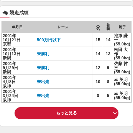
競走成績
人
着
年月日
レース
騎手
気
順
2001年
池添 謙
10月21日
500万円以下
15
14
一
京都
(55.0kg)
2001年
松田 大
10月13日
未勝利
14
13
作
新潟
(55.0kg)
2001年
佐藤 哲
9月29日
未勝利
12
9
三
新潟
(55.0kg)
2001年
幸 英明
4月8日
未出走
10
6
(55.0kg)
阪神
2001年
幸 英明
3月24日
未出走
6
5
(55.0kg)
阪神
もっと見る