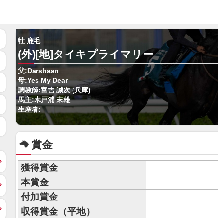
牡 鹿毛
(外)[地]タイキプライマリー
父:Darshaan
母:Yes My Dear
調教師:富吉 誠次 (兵庫)
馬主:木戸浦 末雄
生産者:
賞金
獲得賞金
本賞金
付加賞金
収得賞金（平地）