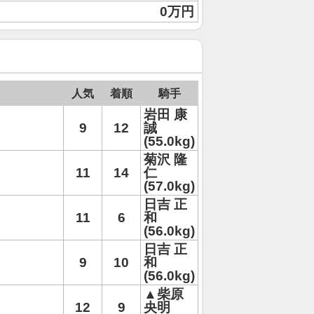
0万円
人気
着順
騎手
岩田 康
9
12
誠
(55.0kg)
菊沢 隆
11
14
仁
(57.0kg)
日吉 正
11
6
和
(56.0kg)
日吉 正
9
10
和
(56.0kg)
▲柴原
12
9
央明