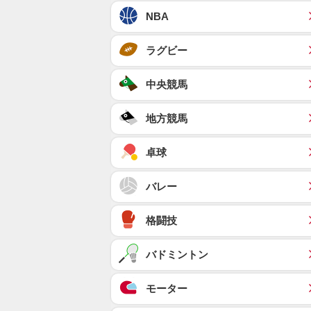
NBA
ラグビー
中央競馬
地方競馬
卓球
バレー
格闘技
バドミントン
モーター