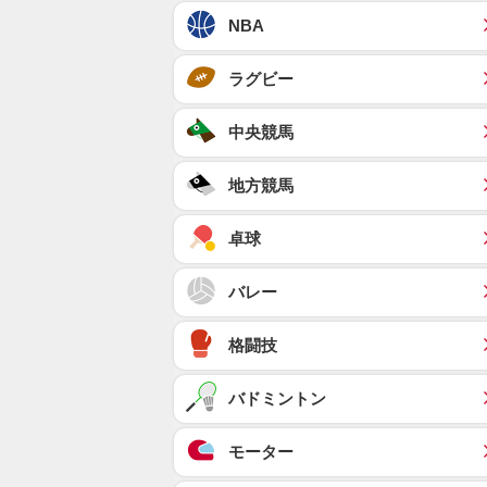
NBA
ラグビー
中央競馬
地方競馬
卓球
バレー
格闘技
バドミントン
モーター