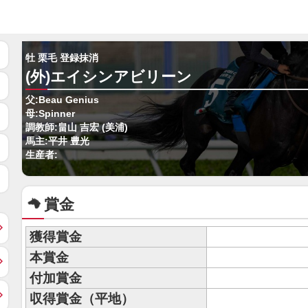
牡 栗毛 登録抹消
(外)エイシンアビリーン
父:Beau Genius
母:Spinner
調教師:畠山 吉宏 (美浦)
馬主:平井 豊光
生産者:
賞金
獲得賞金
本賞金
付加賞金
収得賞金（平地）