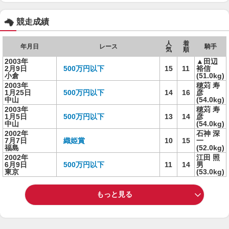
競走成績
人
着
年月日
レース
騎手
気
順
2003年
▲田辺
2月9日
500万円以下
15
11
裕信
小倉
(51.0kg)
2003年
穂苅 寿
1月25日
500万円以下
14
16
彦
中山
(54.0kg)
2003年
穂苅 寿
1月5日
500万円以下
13
14
彦
中山
(54.0kg)
2002年
石神 深
7月7日
織姫賞
10
15
一
福島
(52.0kg)
2002年
江田 照
6月9日
500万円以下
11
14
男
東京
(53.0kg)
もっと見る