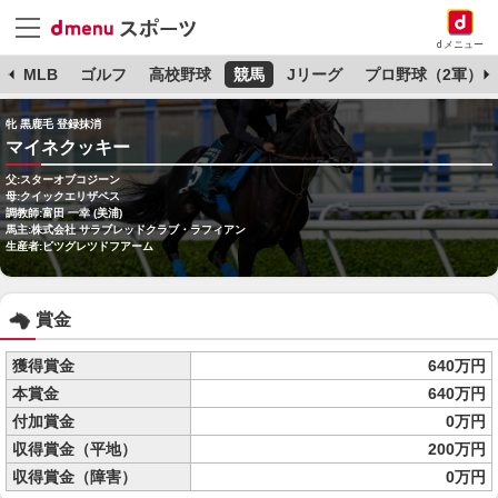
dメニュー
球
MLB
ゴルフ
高校野球
競馬
Jリーグ
プロ野球（2軍）
牝 黒鹿毛 登録抹消
マイネクッキー
父:スターオブコジーン
母:クイックエリザベス
調教師:富田 一幸 (美浦)
馬主:株式会社 サラブレッドクラブ・ラフィアン
生産者:ビツグレツドフアーム
賞金
獲得賞金
640万円
本賞金
640万円
付加賞金
0万円
収得賞金（平地）
200万円
収得賞金（障害）
0万円