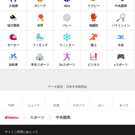
大相撲
Bリーグ
NBA
ラグビー
中央競馬
地方競馬
卓球
バレー
格闘技
バドミントン
モーター
フィギュア
ウィンター
陸上
水泳
自転車
学生スポーツ
Doスポーツ
ビジネス
eスポーツ
データ提供：日本中央競馬会
TOP
ニュース
天気
スポーツ
占い
すべて
スポーツ
中央競馬
サイトご利用にあたって