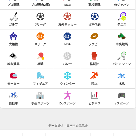
プロ野球
プロ野球(2軍)
MLB
高校野球
侍ジャパン
ゴルフ
Jリーグ
海外サッカー
日本代表
テニス
大相撲
Bリーグ
NBA
ラグビー
中央競馬
地方競馬
卓球
バレー
格闘技
バドミントン
モーター
フィギュア
ウィンター
陸上
水泳
自転車
学生スポーツ
Doスポーツ
ビジネス
eスポーツ
データ提供：日本中央競馬会