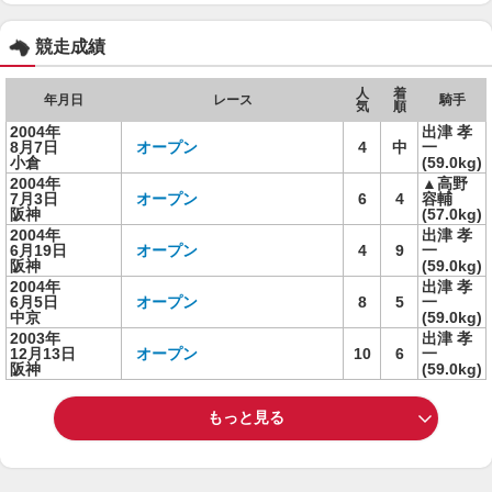
競走成績
人
着
年月日
レース
騎手
気
順
2004年
出津 孝
8月7日
オープン
4
中
一
小倉
(59.0kg)
2004年
▲高野
7月3日
オープン
6
4
容輔
阪神
(57.0kg)
2004年
出津 孝
6月19日
オープン
4
9
一
阪神
(59.0kg)
2004年
出津 孝
6月5日
オープン
8
5
一
中京
(59.0kg)
2003年
出津 孝
12月13日
オープン
10
6
一
阪神
(59.0kg)
もっと見る