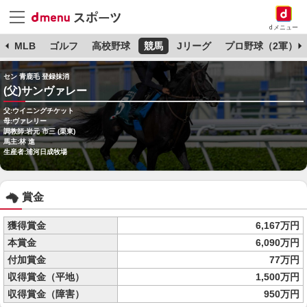
dメニュー
球
MLB
ゴルフ
高校野球
競馬
Jリーグ
プロ野球（2軍）
セン 青鹿毛 登録抹消
(父)サンヴァレー
父:ウイニングチケット
母:ヴァレリー
調教師:岩元 市三 (栗東)
馬主:林 進
生産者:浦河日成牧場
賞金
獲得賞金
6,167万円
本賞金
6,090万円
付加賞金
77万円
収得賞金（平地）
1,500万円
収得賞金（障害）
950万円