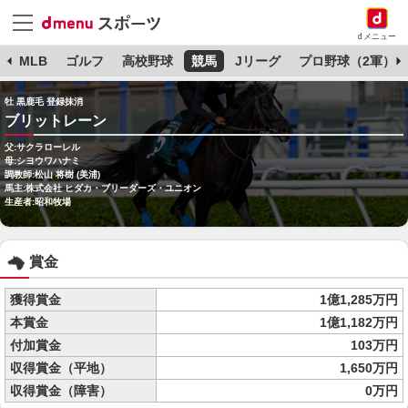
dメニュー
球
MLB
ゴルフ
高校野球
競馬
Jリーグ
プロ野球（2軍）
牡 黒鹿毛 登録抹消
ブリットレーン
父:サクラローレル
母:シヨウワハナミ
調教師:松山 将樹 (美浦)
馬主:株式会社 ヒダカ・ブリーダーズ・ユニオン
生産者:昭和牧場
賞金
獲得賞金
1億1,285万円
本賞金
1億1,182万円
付加賞金
103万円
収得賞金（平地）
1,650万円
収得賞金（障害）
0万円