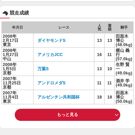
競走成績
人
着
年月日
レース
騎手
気
順
2008年
田面木
2月17日
ダイヤモンドS
13
13
博公
東京
(48.0kg)
2008年
横山 義
1月27日
アメリカJCC
16
11
行
中山
(57.0kg)
2008年
生野 賢
1月5日
万葉S
13
10
一
京都
(49.0kg)
2007年
酒井 学
11月25日
アンドロメダS
11
11
(49.0kg)
京都
2007年
田面木
11月4日
アルゼンチン共和国杯
18
18
博公
東京
(50.0kg)
もっと見る