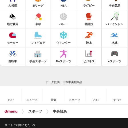
大相撲
Bリーグ
NBA
ラグビー
中央競馬
地方競馬
卓球
バレー
格闘技
バドミントン
モーター
フィギュア
ウィンター
陸上
水泳
自転車
学生スポーツ
Doスポーツ
ビジネス
eスポーツ
データ提供：日本中央競馬会
TOP
ニュース
天気
スポーツ
占い
すべて
スポーツ
中央競馬
サイトご利用にあたって