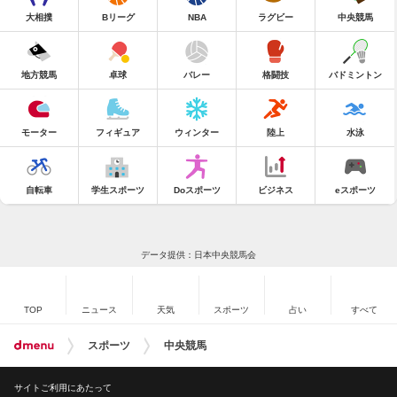
大相撲
Bリーグ
NBA
ラグビー
中央競馬
地方競馬
卓球
バレー
格闘技
バドミントン
モーター
フィギュア
ウィンター
陸上
水泳
自転車
学生スポーツ
Doスポーツ
ビジネス
eスポーツ
データ提供：日本中央競馬会
TOP
ニュース
天気
スポーツ
占い
すべて
スポーツ
中央競馬
サイトご利用にあたって