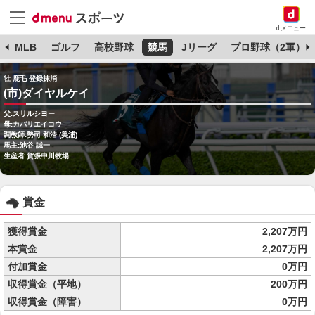
dメニュー
球
MLB
ゴルフ
高校野球
競馬
Jリーグ
プロ野球（2軍）
牡 鹿毛 登録抹消
(市)ダイヤルケイ
父:スリルシヨー
母:カバリエイコウ
調教師:勢司 和浩 (美浦)
馬主:池谷 誠一
生産者:賀張中川牧場
賞金
獲得賞金
2,207万円
本賞金
2,207万円
付加賞金
0万円
収得賞金（平地）
200万円
収得賞金（障害）
0万円