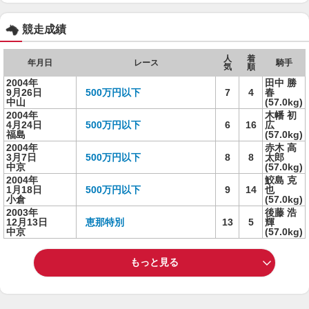
競走成績
人
着
年月日
レース
騎手
気
順
2004年
田中 勝
9月26日
500万円以下
7
4
春
中山
(57.0kg)
2004年
木幡 初
4月24日
500万円以下
6
16
広
福島
(57.0kg)
2004年
赤木 高
3月7日
500万円以下
8
8
太郎
中京
(57.0kg)
2004年
鮫島 克
1月18日
500万円以下
9
14
也
小倉
(57.0kg)
2003年
後藤 浩
12月13日
恵那特別
13
5
輝
中京
(57.0kg)
もっと見る