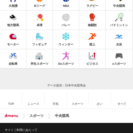
大相撲
Bリーグ
NBA
ラグビー
中央競馬
地方競馬
卓球
バレー
格闘技
バドミントン
モーター
フィギュア
ウィンター
陸上
水泳
自転車
学生スポーツ
Doスポーツ
ビジネス
eスポーツ
データ提供：日本中央競馬会
TOP
ニュース
天気
スポーツ
占い
すべて
スポーツ
中央競馬
サイトご利用にあたって