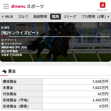
dメニュー
球
MLB
ゴルフ
高校野球
競馬
Jリーグ
プロ野球（2軍）
牡 栗毛
[地]サンライズビート
父:アフリート
母:リリーズブーケ
調教師:崎谷 彦司 (荒尾)
馬主:松岡 隆雄
生産者:下河辺牧場
賞金
獲得賞金
7,638万円
本賞金
7,622万円
付加賞金
16万円
収得賞金（平地）
1,300万円
収得賞金（障害）
0万円