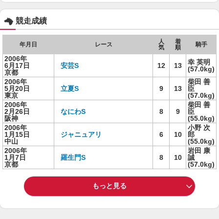
競走成績
人
着
年月日
レース
騎手
気
順
2006年
幸 英明
6月17日
安芸S
12
13
(57.0kg)
京都
2006年
柴田 善
5月20日
立夏S
9
13
臣
東京
(57.0kg)
2006年
柴田 善
2月26日
なにわS
8
9
臣
阪神
(55.0kg)
2006年
小野 次
1月15日
ジャニュアリ
6
10
郎
中山
(55.0kg)
2006年
岩田 康
1月7日
羅生門S
8
10
誠
京都
(57.0kg)
もっと見る