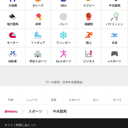
大相撲
Bリーグ
NBA
ラグビー
中央競馬
地方競馬
卓球
バレー
格闘技
バドミントン
モーター
フィギュア
ウィンター
陸上
水泳
自転車
学生スポーツ
Doスポーツ
ビジネス
eスポーツ
データ提供：日本中央競馬会
TOP
ニュース
天気
スポーツ
占い
すべて
スポーツ
中央競馬
サイトご利用にあたって