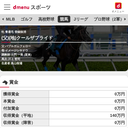
dメニュー
球
MLB
ゴルフ
高校野球
競馬
Jリーグ
プロ野球（2軍）
牝 青鹿毛 登録抹消
(父)(地)クールザプライド
父:バブルガムフェロー
母:イメージシヤドウ
調教師:土門 一美 (栗東)
馬主:川上 哲司
生産者:高山牧場
賞金
獲得賞金
0万円
本賞金
0万円
付加賞金
0万円
収得賞金（平地）
140万円
収得賞金（障害）
0万円