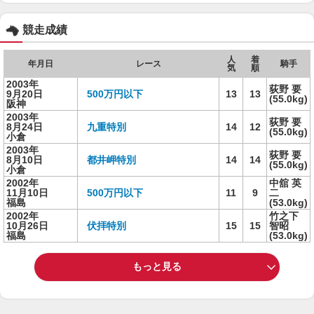
競走成績
人
着
年月日
レース
騎手
気
順
2003年
荻野 要
9月20日
500万円以下
13
13
(55.0kg)
阪神
2003年
荻野 要
8月24日
九重特別
14
12
(55.0kg)
小倉
2003年
荻野 要
8月10日
都井岬特別
14
14
(55.0kg)
小倉
2002年
中舘 英
11月10日
500万円以下
11
9
二
福島
(53.0kg)
2002年
竹之下
10月26日
伏拝特別
15
15
智昭
福島
(53.0kg)
もっと見る