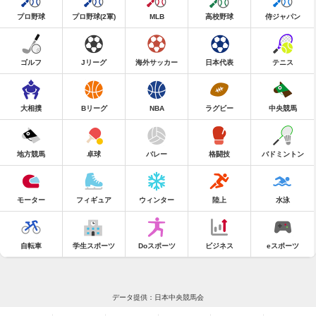
プロ野球
プロ野球(2軍)
MLB
高校野球
侍ジャパン
ゴルフ
Jリーグ
海外サッカー
日本代表
テニス
大相撲
Bリーグ
NBA
ラグビー
中央競馬
地方競馬
卓球
バレー
格闘技
バドミントン
モーター
フィギュア
ウィンター
陸上
水泳
自転車
学生スポーツ
Doスポーツ
ビジネス
eスポーツ
データ提供：日本中央競馬会