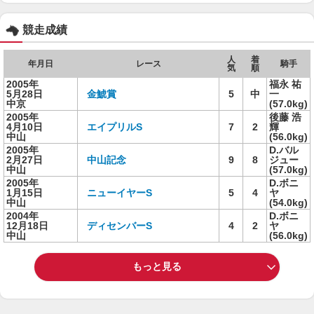
競走成績
人
着
年月日
レース
騎手
気
順
2005年
福永 祐
5月28日
金鯱賞
5
中
一
中京
(57.0kg)
2005年
後藤 浩
4月10日
エイプリルS
7
2
輝
中山
(56.0kg)
2005年
D.バル
2月27日
中山記念
9
8
ジュー
中山
(57.0kg)
2005年
D.ボニ
1月15日
ニューイヤーS
5
4
ヤ
中山
(54.0kg)
2004年
D.ボニ
12月18日
ディセンバーS
4
2
ヤ
中山
(56.0kg)
もっと見る