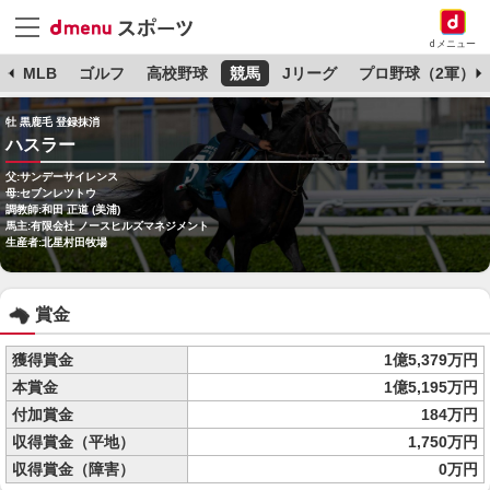
dメニュー
球
MLB
ゴルフ
高校野球
競馬
Jリーグ
プロ野球（2軍）
牡 黒鹿毛 登録抹消
ハスラー
父:サンデーサイレンス
母:セブンレツトウ
調教師:和田 正道 (美浦)
馬主:有限会社 ノースヒルズマネジメント
生産者:北星村田牧場
賞金
獲得賞金
1億5,379万円
本賞金
1億5,195万円
付加賞金
184万円
収得賞金（平地）
1,750万円
収得賞金（障害）
0万円