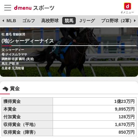
dメニュー
球
MLB
ゴルフ
高校野球
競馬
Jリーグ
プロ野球（2軍）
牡 鹿毛 登録抹消
(地)シャーディーナイス
父:シャーディー
母:ナイスムラマサ
調教師:谷原 義明 (美浦)
馬主:戸部 洋
生産者:元茂牧場
賞金
獲得賞金
1億23万円
本賞金
9,895万円
付加賞金
128万円
収得賞金（平地）
1,670万円
収得賞金（障害）
850万円