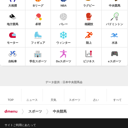
大相撲
Bリーグ
NBA
ラグビー
中央競馬
地方競馬
卓球
バレー
格闘技
バドミントン
モーター
フィギュア
ウィンター
陸上
水泳
自転車
学生スポーツ
Doスポーツ
ビジネス
eスポーツ
データ提供：日本中央競馬会
TOP
ニュース
天気
スポーツ
占い
すべて
スポーツ
中央競馬
サイトご利用にあたって