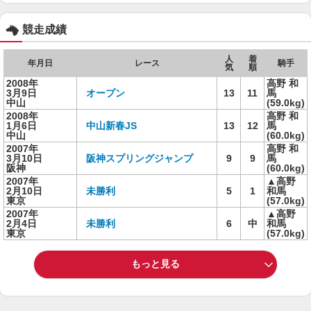
競走成績
人
着
年月日
レース
騎手
気
順
2008年
高野 和
3月9日
オープン
13
11
馬
中山
(59.0kg)
2008年
高野 和
1月6日
中山新春JS
13
12
馬
中山
(60.0kg)
2007年
高野 和
3月10日
阪神スプリングジャンプ
9
9
馬
阪神
(60.0kg)
2007年
▲高野
2月10日
未勝利
5
1
和馬
東京
(57.0kg)
2007年
▲高野
2月4日
未勝利
6
中
和馬
東京
(57.0kg)
もっと見る