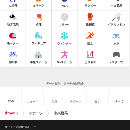
大相撲
Bリーグ
NBA
ラグビー
中央競馬
地方競馬
卓球
バレー
格闘技
バドミントン
モーター
フィギュア
ウィンター
陸上
水泳
自転車
学生スポーツ
Doスポーツ
ビジネス
eスポーツ
データ提供：日本中央競馬会
TOP
ニュース
天気
スポーツ
占い
すべて
スポーツ
中央競馬
サイトご利用にあたって