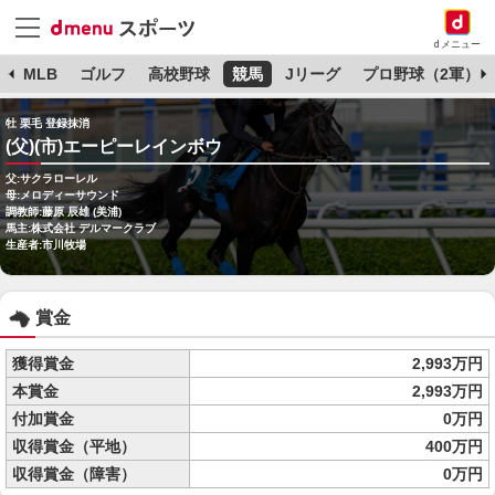
dメニュー
球
MLB
ゴルフ
高校野球
競馬
Jリーグ
プロ野球（2軍）
牡 栗毛 登録抹消
(父)(市)エーピーレインボウ
父:サクラローレル
母:メロディーサウンド
調教師:藤原 辰雄 (美浦)
馬主:株式会社 デルマークラブ
生産者:市川牧場
賞金
獲得賞金
2,993万円
本賞金
2,993万円
付加賞金
0万円
収得賞金（平地）
400万円
収得賞金（障害）
0万円