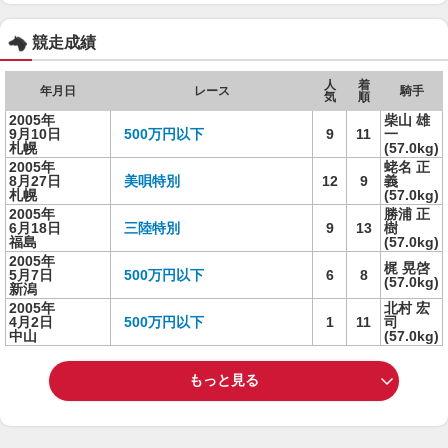
競走成績
人
着
年月日
レース
騎手
気
順
2005年
柴山 雄
9月10日
500万円以下
9
11
一
札幌
(57.0kg)
2005年
蛯名 正
8月27日
美唄特別
12
9
義
札幌
(57.0kg)
2005年
勝浦 正
6月18日
三陸特別
9
13
樹
福島
(57.0kg)
2005年
梶 晃啓
5月7日
500万円以下
6
8
(57.0kg)
新潟
2005年
北村 宏
4月2日
500万円以下
1
11
司
中山
(57.0kg)
もっと見る