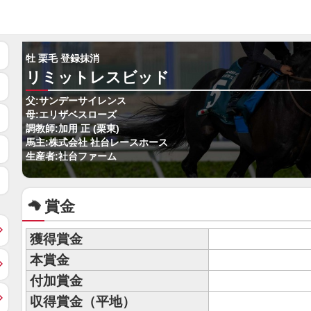
牡 栗毛 登録抹消
リミットレスビッド
父:サンデーサイレンス
母:エリザベスローズ
調教師:加用 正 (栗東)
馬主:株式会社 社台レースホース
生産者:社台ファーム
賞金
獲得賞金
本賞金
付加賞金
収得賞金（平地）