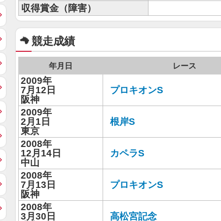
収得賞金（障害）
競走成績
年月日
レース
2009年
7月12日
プロキオンS
阪神
2009年
2月1日
根岸S
東京
2008年
12月14日
カペラS
中山
2008年
7月13日
プロキオンS
阪神
2008年
3月30日
高松宮記念