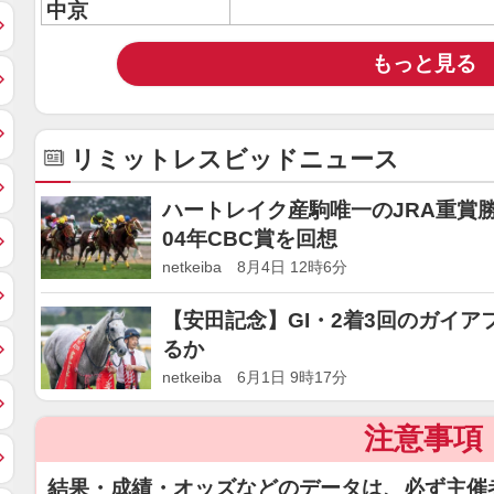
中京
もっと見る
リミットレスビッドニュース
ハートレイク産駒唯一のJRA重賞
04年CBC賞を回想
netkeiba 8月4日 12時6分
【安田記念】GI・2着3回のガイア
るか
netkeiba 6月1日 9時17分
注意事項
結果・成績・オッズなどのデータは、必ず主催