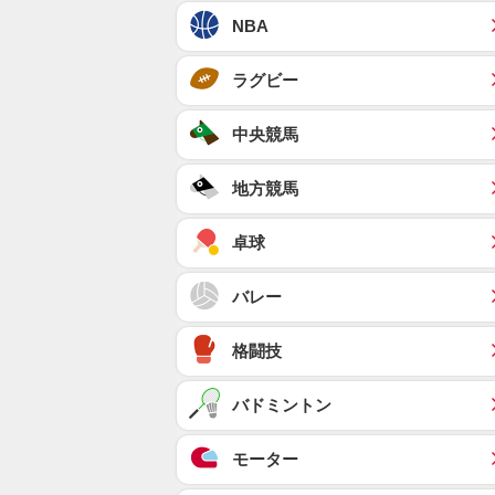
NBA
ラグビー
中央競馬
地方競馬
卓球
バレー
格闘技
バドミントン
モーター